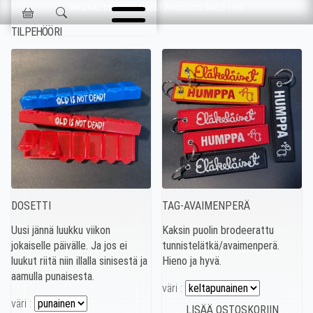
Ohita navigointi
ORIGINAL DESIGN & FINEST PRODUCTS SINCE 1993
Jokisen Valinta
TILPEHÖÖRI
DOSETTI
TAG-AVAIMENPERÄ
Uusi jännä luukku viikon
Kaksin puolin brodeerattu
jokaiselle päivälle. Ja jos ei
tunnistelätkä/avaimenperä.
luukut riitä niin illalla sinisestä ja
Hieno ja hyvä.
aamulla punaisesta.
väri :
väri :