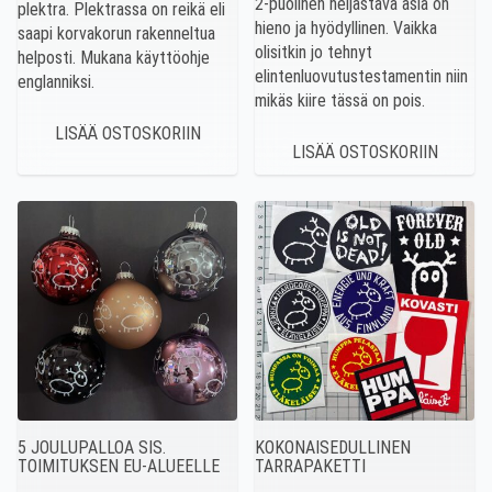
2-puolinen heijastava asia on
plektra. Plektrassa on reikä eli
hieno ja hyödyllinen. Vaikka
saapi korvakorun rakenneltua
olisitkin jo tehnyt
helposti. Mukana käyttöohje
elintenluovutustestamentin niin
englanniksi.
mikäs kiire tässä on pois.
5 JOULUPALLOA SIS.
KOKONAISEDULLINEN
TOIMITUKSEN EU-ALUEELLE
TARRAPAKETTI