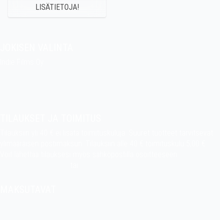
LISÄTIETOJA!
JOKISEN VALINTA
Indie Films Oy
indiefilms@indiefilms.fi
Tietoa kaupasta
Pekan puuhakerho
TILAUKSET JA TOIMITUS
Tilauksiin yli 40 € ei lisätä toimituskuluja. Suuret tuotteet tarvitsevat
ylimääräisen postimaksun. Tilauksiin alle 40 € toimituskulu 5,00 €.
Voit lähettää tilauksesi myös sähköpostilla osoitteeseen
indiefilms@indiefilms.fi
tai
käyttämällä tilauslomaketta
.
Toimitusehdot
.
MAKSUTAVAT
Tilisiirto, pankkikortti (debit), luottokortti (credit), Apple Pay, Google
Pay, MobilePay jne.