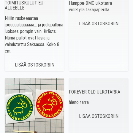
TOIMITUSKULUT EU-
Humppa-DMC ulkotarra
ALUEELLE
viilletyllä takapaperilla
Niiiiin ruskeeaataa
joouuuuluuuaaaa… ja joulupallona
luokses pompin vain. Krästs.
Nämä pallot ovat lasia ja
valmistettu Saksassa. Koko 8
cm.
FOREVER OLD ULKOTARRA
hieno tarra