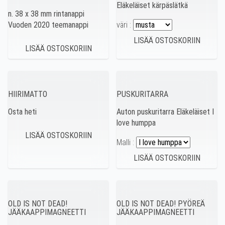
Eläkeläiset kärpäslätkä
n. 38 x 38 mm rintanappi
Vuoden 2020 teemanappi
väri :
HIIRIMATTO
PUSKURITARRA
Osta heti
Auton puskuritarra Eläkeläiset I
love humppa
Malli :
OLD IS NOT DEAD!
OLD IS NOT DEAD! PYÖREÄ
JÄÄKAAPPIMAGNEETTI
JÄÄKAAPPIMAGNEETTI