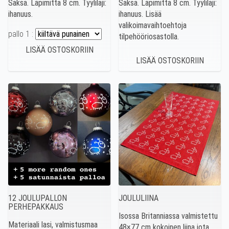
Saksa. Läpimitta 8 cm. Tyylilaji:
Saksa. Läpimitta 8 cm. Tyylilaji:
ihanuus.
ihanuus. Lisää
valikoimavaihtoehtoja
pallo 1 :
tilpehööriosastolla.
12 JOULUPALLON
JOULULIINA
PERHEPAKKAUS
Isossa Britanniassa valmistettu
Materiaali lasi, valmistusmaa
48×77 cm kokoinen liina jota