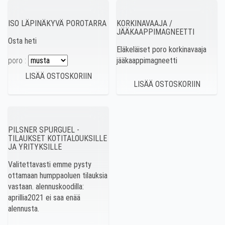
ISO LÄPINÄKYVÄ POROTARRA
KORKINAVAAJA /
JÄÄKAAPPIMAGNEETTI
Osta heti
Eläkeläiset poro korkinavaaja
poro :
jääkaappimagneetti
PILSNER SPURGUEL -
TILAUKSET KOTITALOUKSILLE
JA YRITYKSILLE
Valitettavasti emme pysty
ottamaan humppaoluen tilauksia
vastaan. alennuskoodilla:
aprillia2021 ei saa enää
alennusta.