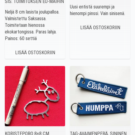
SIS. TOIMITUKSEN EU-MAIHIN
Uusi entistä suurempi ja
Neljä 8 cm lasista joulupalloa.
hienompi pinssi. Vain sinisenä.
Valmistettu Saksassa.
Toimitetaan hienossa
ekokartongissa. Paras lahja.
Painos: 60 settiä
KORISTEPORO 8×8 CM
TAG-AVAIMENPERÄ, SININEN