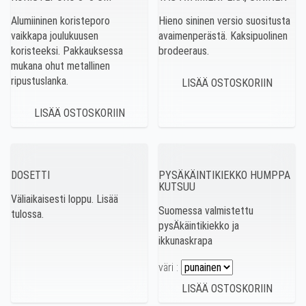
Alumiininen koristeporo
Hieno sininen versio suositusta
vaikkapa joulukuusen
avaimenperästä. Kaksipuolinen
koristeeksi. Pakkauksessa
brodeeraus.
mukana ohut metallinen
ripustuslanka.
DOSETTI
PYSÄKÄINTIKIEKKO HUMPPA
KUTSUU
Väliaikaisesti loppu. Lisää
Suomessa valmistettu
tulossa.
pysÄkäintikiekko ja
ikkunaskrapa
väri :