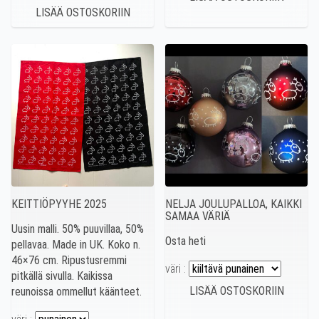
KEITTIÖPYYHE 2025
NELJA JOULUPALLOA, KAIKKI
SAMAA VÄRIÄ
Uusin malli. 50% puuvillaa, 50%
Osta heti
pellavaa. Made in UK. Koko n.
46×76 cm. Ripustusremmi
väri :
pitkällä sivulla. Kaikissa
reunoissa ommellut käänteet.