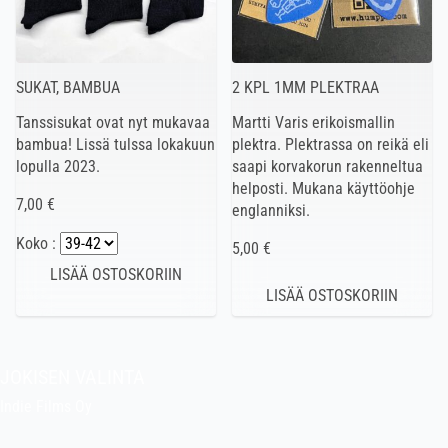
SUKAT, BAMBUA
2 KPL 1MM PLEKTRAA
Tanssisukat ovat nyt mukavaa
Martti Varis erikoismallin
bambua! Lissä tulssa lokakuun
plektra. Plektrassa on reikä eli
lopulla 2023.
saapi korvakorun rakenneltua
helposti. Mukana käyttöohje
7,00 €
englanniksi.
Koko :
5,00 €
JOKISEN VALINTA
Indie Films Oy
indiefilms@indiefilms.fi