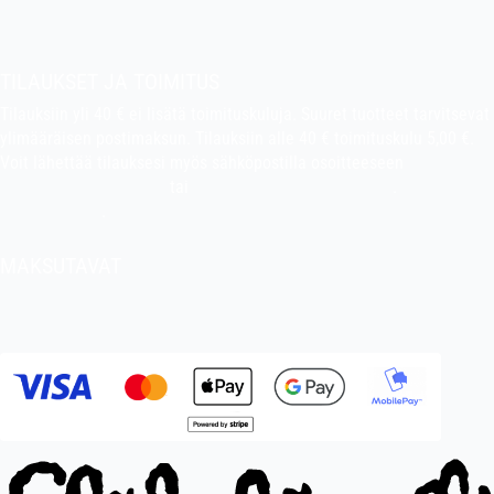
Tietoa kaupasta
Pekan puuhakerho
TILAUKSET JA TOIMITUS
Tilauksiin yli 40 € ei lisätä toimituskuluja. Suuret tuotteet tarvitsevat
ylimääräisen postimaksun. Tilauksiin alle 40 € toimituskulu 5,00 €.
Voit lähettää tilauksesi myös sähköpostilla osoitteeseen
indiefilms@indiefilms.fi
tai
käyttämällä tilauslomaketta
.
Toimitusehdot
.
MAKSUTAVAT
Tilisiirto, pankkikortti (debit), luottokortti (credit), Apple Pay, Google
Pay, MobilePay jne.