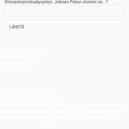
Ihmisentunnistuskysymys: Jokisen Pekan etunimi on...?
JOKISEN VALINTA
Indie Films Oy
indiefilms@indiefilms.fi
Tietoa kaupasta
Pekan puuhakerho
TILAUKSET JA TOIMITUS
Tilauksiin yli 40 € ei lisätä toimituskuluja. Suuret tuotteet tarvitsevat
ylimääräisen postimaksun. Tilauksiin alle 40 € toimituskulu 5,00 €.
Voit lähettää tilauksesi myös sähköpostilla osoitteeseen
indiefilms@indiefilms.fi
tai
käyttämällä tilauslomaketta
.