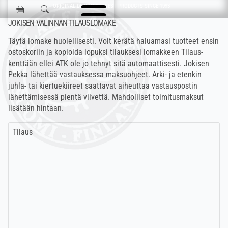
Ohita navigointi
ORIGINAL DESIGN & FINEST PRODUCTS SINCE 1993
Jokisen Valinta
JOKISEN VALINNAN TILAUSLOMAKE
Täytä lomake huolellisesti. Voit kerätä haluamasi tuotteet ensin
ostoskoriin ja kopioida lopuksi tilauksesi lomakkeen Tilaus-
kenttään ellei ATK ole jo tehnyt sitä automaattisesti. Jokisen
Pekka lähettää vastauksessa maksuohjeet. Arki- ja etenkin
juhla- tai kiertuekiireet saattavat aiheuttaa vastauspostin
lähettämisessä pientä viivettä. Mahdolliset toimitusmaksut
lisätään hintaan.
Tilaus