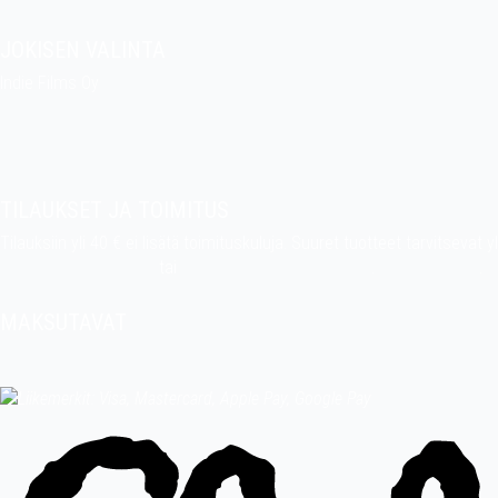
JOKISEN VALINTA
Indie Films Oy
indiefilms@indiefilms.fi
Tietoa kaupasta
Pekan puuhakerho
TILAUKSET JA TOIMITUS
Tilauksiin yli 40 € ei lisätä toimituskuluja. Suuret tuotteet tarvitseva
indiefilms@indiefilms.fi
tai
käyttämällä tilauslomaketta
.
Toimitusehdot
.
MAKSUTAVAT
Tilisiirto, pankkikortti (debit), luottokortti (credit), Apple Pay, Google 