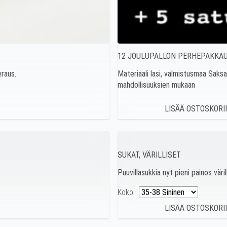
12 JOULUPALLON PERHEPAKKA
eraus.
Materiaali lasi, valmistusmaa Saksa. 
mahdollisuuksien mukaan
SUKAT, VÄRILLISET
Puuvillasukkia nyt pieni painos vär
Koko :