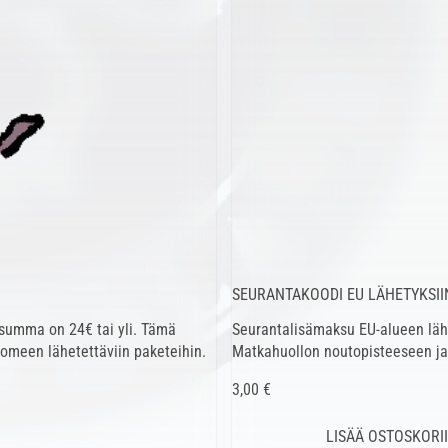
SEURANTAKOODI EU LÄHETYKSIIN
usumma on 24€ tai yli. Tämä
Seurantalisämaksu EU-alueen lähe
uomeen lähetettäviin paketeihin.
Matkahuollon noutopisteeseen ja
3,00 €