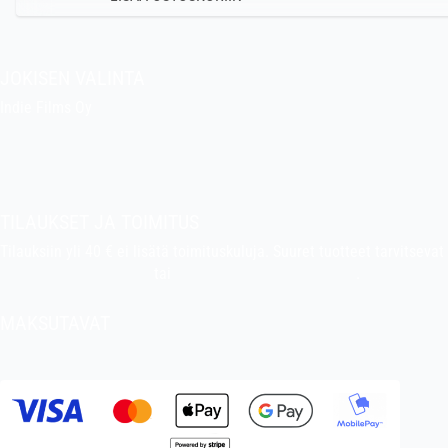
JOKISEN VALINTA
Indie Films Oy
indiefilms@indiefilms.fi
Tietoa kaupasta
Pekan puuhakerho
TILAUKSET JA TOIMITUS
Tilauksiin yli 40 € ei lisätä toimituskuluja. Suuret tuotteet tarvitsev
indiefilms@indiefilms.fi
tai
käyttämällä tilauslomaketta
.
Toimitusehd
MAKSUTAVAT
Tilisiirto, pankkikortti (debit), luottokortti (credit), Apple Pay, Google