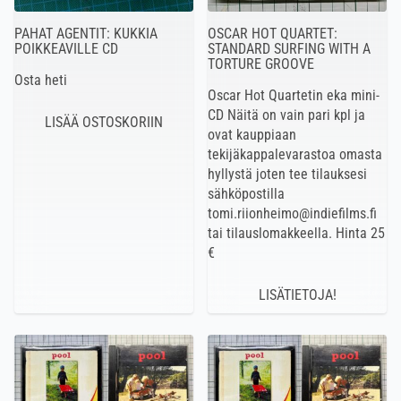
PAHAT AGENTIT: KUKKIA
OSCAR HOT QUARTET:
POIKKEAVILLE CD
STANDARD SURFING WITH A
TORTURE GROOVE
Osta heti
Oscar Hot Quartetin eka mini-
CD Näitä on vain pari kpl ja
ovat kauppiaan
tekijäkappalevarastoa omasta
hyllystä joten tee tilauksesi
sähköpostilla
tomi.riionheimo@indiefilms.fi
tai tilauslomakkeella. Hinta 25
€
LISÄTIETOJA!