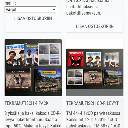
(24.10.2023) Muistathan
malli :
lisätä tilaukseesi
pakettilisämaksun.
TEKRAMÜTISCH 4 PACK
TEKRAMÜTISCH CD-R LEVYT
2 yksäis ja kaksi kaksois CD-R-
TM 44+4 1xCD pahvitaskussa
levyä pakettihintaan. Säästä
Kaikki hitit 2017-2018 1xCD
jopa 50%. Mukana levyt: Kaikki
pahvitaskussa TM 38+2 1xCD