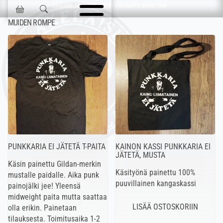
Ohita navigointi
ORIGINAL DESIGN & FINEST PRODUCTS SINCE 1993
Jokisen Valinta
MUIDEN ROMPE
PUNKKARIA EI JÄTETÄ T-PAITA
KAINON KASSI PUNKKARIA EI
JÄTETÄ, MUSTA
Käsin painettu Gildan-merkin
Käsityönä painettu 100%
mustalle paidalle. Aika punk
puuvillainen kangaskassi
painojälki jee! Yleensä
midweight paita mutta saattaa
olla erikin. Painetaan
tilauksesta. Toimitusaika 1-2