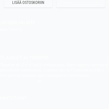
JOKISEN VALINTA
Indie Films Oy
indiefilms@indiefilms.fi
Tietoa kaupasta
Pekan puuhakerho
TILAUKSET JA TOIMITUS
Tilauksiin yli 40 € ei lisätä toimituskuluja. Suuret tuotteet tarvitsevat
ylimääräisen postimaksun. Tilauksiin alle 40 € toimituskulu 5,00 €.
Voit lähettää tilauksesi myös sähköpostilla osoitteeseen
indiefilms@indiefilms.fi
tai
käyttämällä tilauslomaketta
.
Toimitusehdot
.
MAKSUTAVAT
Tilisiirto, pankkikortti (debit), luottokortti (credit), Apple Pay, Google