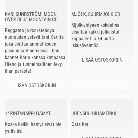
KARI SUNDSTRÖM: MOON
MJÖLK, SUURMJÖLK CD
OVER BLUE MOUNTAIN CD
Mjölk-yhtyeen kokoelma
Reggaeta ja rocksteadya
sisältää kaikki julkaistut
nuoruuden ystävältäni Karilta
kappaleet ja 14 uutta
joka soittaa ammatikseen
iskusävelmää.
pasuunaa Amerikassa. Tein
kannet Karin kanssa kimpassa.
Hieno ja tunnelmallinen levy.
Ihan parasta!
1″ RINTANAPPI HÄMYT
JOENSUU-HIHAMERKKI
Koska kaikki hämyt eivät ole
Osta heti
ystäviäsi.