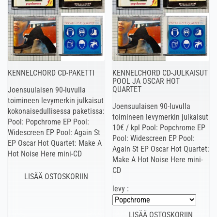
KENNELCHORD CD-PAKETTI
KENNELCHORD CD-JULKAISUT
POOL JA OSCAR HOT
QUARTET
Joensuulaisen 90-luvulla
toimineen levymerkin julkaisut
Joensuulaisen 90-luvulla
kokonaisedullisessa paketissa:
toimineen levymerkin julkaisut
Pool: Popchrome EP Pool:
10€ / kpl Pool: Popchrome EP
Widescreen EP Pool: Again St
Pool: Widescreen EP Pool:
EP Oscar Hot Quartet: Make A
Again St EP Oscar Hot Quartet:
Hot Noise Here mini-CD
Make A Hot Noise Here mini-
CD
levy :