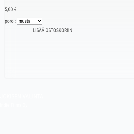
5,00 €
poro :
JOKISEN VALINTA
Indie Films Oy
indiefilms@indiefilms.fi
Tietoa kaupasta
Pekan puuhakerho