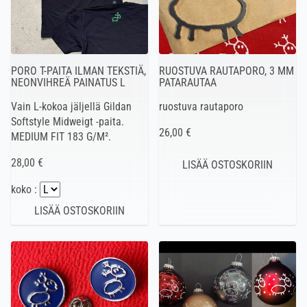
PORO T-PAITA ILMAN TEKSTIÄ,
RUOSTUVA RAUTAPORO, 3 MM
NEONVIHREÄ PAINATUS L
PATARAUTAA
Vain L-kokoa jäljellä Gildan
ruostuva rautaporo
Softstyle Midweigt -paita.
26,00 €
MEDIUM FIT 183 G/M².
28,00 €
koko :