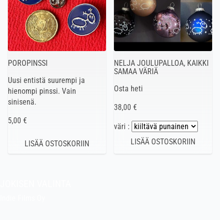
POROPINSSI
NELJA JOULUPALLOA, KAIKKI
SAMAA VÄRIÄ
Uusi entistä suurempi ja
Osta heti
hienompi pinssi. Vain
sinisenä.
38,00 €
5,00 €
väri :
JOKISEN VALINTA
Indie Films Oy
indiefilms@indiefilms.fi
Tietoa kaupasta