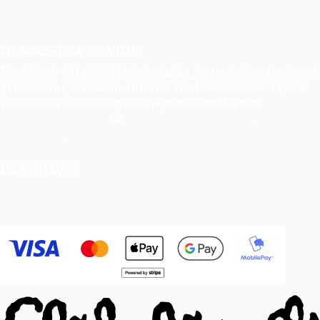
Pekan puuhakerho
TILAUKSET JA TOIMITUS
Tilauksiin yli 40 € ei lisätä toimituskuluja. Suuret tuotteet tarvitsevat
ylimääräisen postimaksun. Tilauksiin alle 40 € toimituskulu 5,00 €.
Voit lähettää tilauksesi myös sähköpostilla osoitteeseen
indiefilms@indiefilms.fi
tai
käyttämällä tilauslomaketta
.
Toimitusehdot
.
MAKSUTAVAT
Tilisiirto, pankkikortti (debit), luottokortti (credit), Apple Pay, Google
Pay, MobilePay jne.