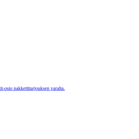
it-osio pakkettitarjouksen varalta.