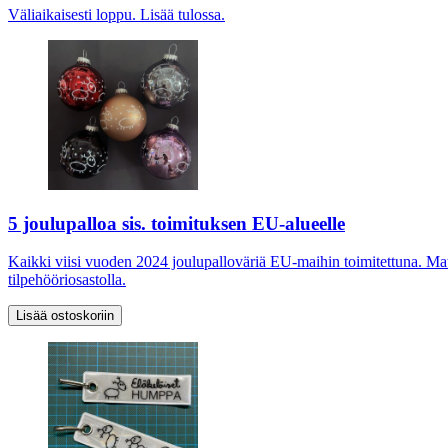
Väliaikaisesti loppu. Lisää tulossa.
5 joulupalloa sis. toimituksen EU-alueelle
Kaikki viisi vuoden 2024 joulupalloväriä EU-maihin toimitettuna. Mate
tilpehööriosastolla.