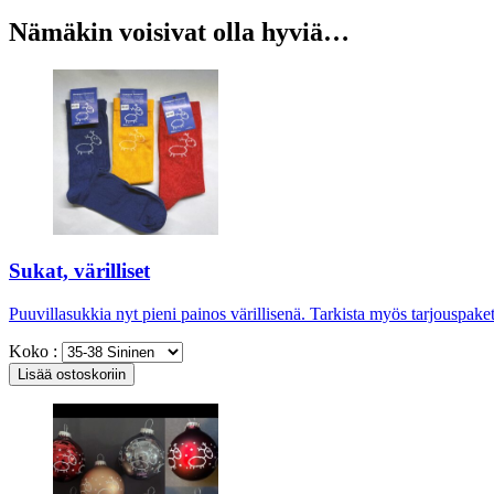
Nämäkin voisivat olla hyviä…
Sukat, värilliset
Puuvillasukkia nyt pieni painos värillisenä. Tarkista myös tarjouspaket
Koko :