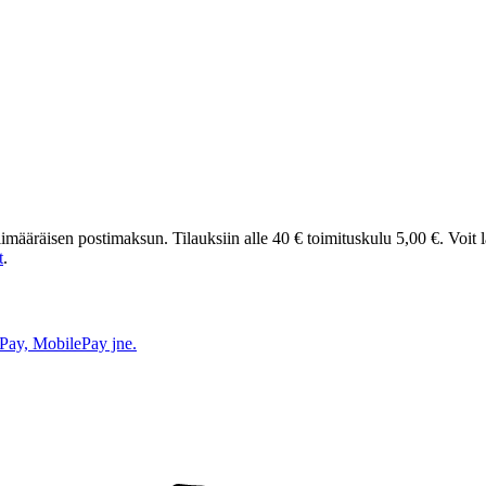
t ylimääräisen postimaksun. Tilauksiin alle 40 € toimituskulu 5,00 €. Voit
t
.
e Pay, MobilePay jne.