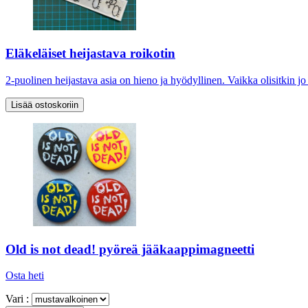
Eläkeläiset heijastava roikotin
2-puolinen heijastava asia on hieno ja hyödyllinen. Vaikka olisitkin jo
Old is not dead! pyöreä jääkaappimagneetti
Osta heti
Vari :