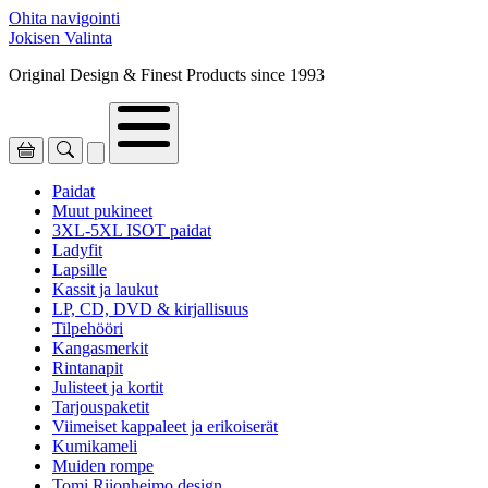
Ohita navigointi
Jokisen Valinta
Original Design & Finest Products since 1993
Paidat
Muut pukineet
3XL-5XL ISOT paidat
Ladyfit
Lapsille
Kassit ja laukut
LP, CD, DVD & kirjallisuus
Tilpehööri
Kangasmerkit
Rintanapit
Julisteet ja kortit
Tarjouspaketit
Viimeiset kappaleet ja erikoiserät
Kumikameli
Muiden rompe
Tomi Riionheimo design