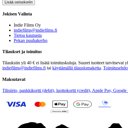
Jokisen Valinta
Indie Films Oy
indiefilms@indiefilms.fi
Tietoa kaupasta
Pekan puuhakerho
Tilaukset ja toimitus
Tilauksiin yli 40 € ei lisätä toimituskuluja. Suuret tuotteet tarvitseva
indiefilms@indiefilms.fi
tai
käyttämällä tilauslomaketta
.
Toimitusehdo
Maksutavat
Tilisiirto, pankkikortti (debit), luottokortti (credit), Apple Pay, Googl