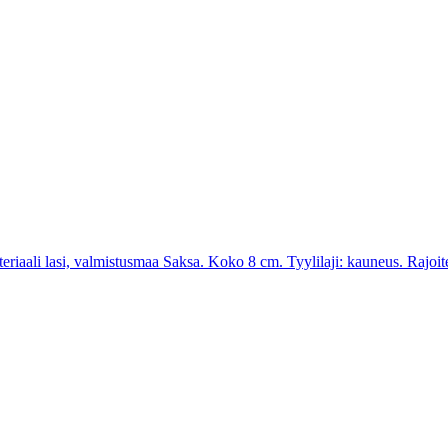
riaali lasi, valmistusmaa Saksa. Koko 8 cm. Tyylilaji: kauneus. Rajoite