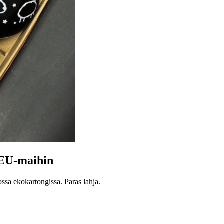
n EU-maihin
ossa ekokartongissa. Paras lahja.