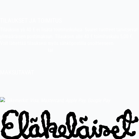
Pekan puuhakerho
TILAUKSET JA TOIMITUS
Tilauksiin yli 40 € ei lisätä toimituskuluja. Suuret tuotteet tarvitsevat
ylimääräisen postimaksun. Tilauksiin alle 40 € toimituskulu 5,00 €.
Voit lähettää tilauksesi myös sähköpostilla osoitteeseen
indiefilms@indiefilms.fi
tai
käyttämällä tilauslomaketta
.
Toimitusehdot
.
MAKSUTAVAT
Tilisiirto, pankkikortti (debit), luottokortti (credit), Apple Pay, Google
Pay, MobilePay jne.