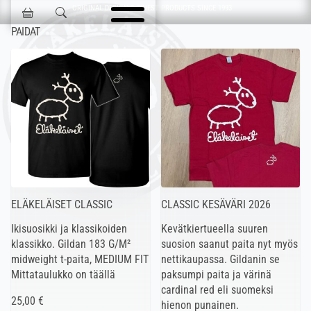
Ohita navigointi
ORIGINAL DESIGN & FINEST PRODUCTS SINCE 1993
Jokisen Valinta
PAIDAT
ELÄKELÄISET CLASSIC
CLASSIC KESÄVÄRI 2026
Ikisuosikki ja klassikoiden
Kevätkiertueella suuren
klassikko. Gildan 183 G/M²
suosion saanut paita nyt myös
midweight t-paita, MEDIUM FIT
nettikaupassa. Gildanin se
Mittataulukko on täällä
paksumpi paita ja värinä
cardinal red eli suomeksi
25,00 €
hienon punainen.