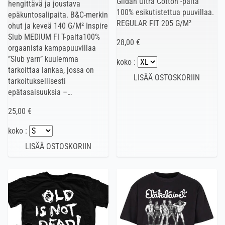
Gildan Ultra Cotton -paita
hengittävä ja joustava
100% esikutistettua puuvillaa.
epäkuntosalipaita. B&C-merkin
REGULAR FIT 205 G/M²
ohut ja keveä 140 G/M² Inspire
Slub MEDIUM FI T-paita100%
28,00 €
orgaanista kampapuuvillaa
”Slub yarn” kuulemma
koko :
tarkoittaa lankaa, jossa on
tarkoituksellisesti
epätasaisuuksia –…
25,00 €
koko :