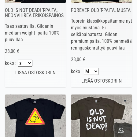
OLD IS NOT DEAD! T-PAITA,
FOREVER OLD T-PAITA, MUSTA
NEONVIHREÄ ERIKOISPAINOS
Tuorein klassikkopaitamme nyt
Taas saatavilla. Gildanin
myös mustana. Ei
medium weight- paita 100%
selkäpainatusta. Gildan
puuvillaa.
premium paita, 100% pehmeää
renngaskehrättyä puuvillaa
28,00 €
28,00 €
koko :
koko :