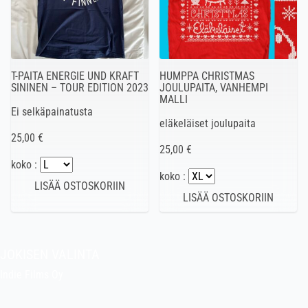
T-PAITA ENERGIE UND KRAFT
HUMPPA CHRISTMAS
SININEN – TOUR EDITION 2023
JOULUPAITA, VANHEMPI
MALLI
Ei selkäpainatusta
eläkeläiset joulupaita
25,00 €
25,00 €
koko :
koko :
JOKISEN VALINTA
Indie Films Oy
indiefilms@indiefilms.fi
Tietoa kaupasta