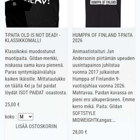
T-PAITA OLD IS NOT DEAD! -
HUMPPA OF FINLAND T-PAITA
KLASSIKKOMALLI
2026
Klassikoksi muodostunut
Animaatiotaituri Jan
muotipaita. Gildan-merkki,
Andersonin piirtämän upeuden
niskassa sama kuva pienenä.
uusintapainos juhlistaa
Paras syntymäpäivälahja
vuonna 2017 julkaistun
kaiken ikäisille. Mittataulukko
Humppa of Finlandin 9-
on täällä 4xl ja 5xl paidat
vuotisjuhlaa vuonna 2026.
löydät ISOT PAIDAT -osastosta.
Mahtavaa. Paidan kuvassa on
pieni ero alkuperäiseen. Emme
25,00 €
kerro mikä. Paita: Gildan
SOFTSTYLE
koko :
MIDWEIGHTKangas:…
28,00 €