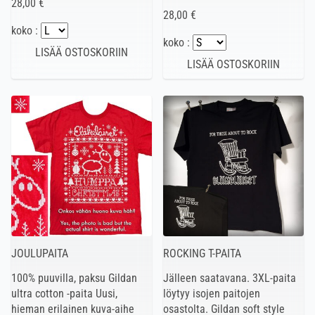
28,00 €
28,00 €
koko :
koko :
JOULUPAITA
ROCKING T-PAITA
100% puuvilla, paksu Gildan
Jälleen saatavana. 3XL-paita
ultra cotton -paita Uusi,
löytyy isojen paitojen
hieman erilainen kuva-aihe
osastolta. Gildan soft style