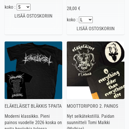
koko :
28,00 €
koko :
ELÄKELÄISET BLÄKKIS T-PAITA
MOOTTORIPORO 2. PAINOS
Moderni klassikko. Pieni
Nyt selkätekstillä. Paidan
painos vuodelle 2026 koska on
suunnitteli Tomi Malkki
noita hevijuhia tulossa.
(Malkias).