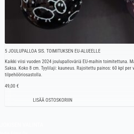
5 JOULUPALLOA SIS. TOIMITUKSEN EU-ALUEELLE
Kaikki viisi vuoden 2024 joulupalloväriä EU-maihin toimitettuna. M
Saksa. Koko 8 cm. Tyylilaji: kauneus. Rajoitettu painos: 60 kpl per 
tilpehööriosastolla.
49,00 €
JOKISEN VALINTA
Indie Films Oy