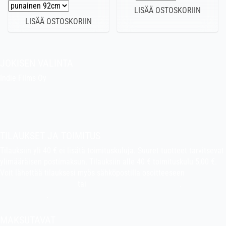
JOKISEN VALINTA
Indie Films Oy
indiefilms@indiefilms.fi
Tietoa kaupasta
Pekan puuhakerho
TILAUKSET JA TOIMITUS
Tilauksiin yli 40 € ei lisätä toimituskuluja. Suuret tuotteet tarvitsevat
ylimääräisen postimaksun. Tilauksiin alle 40 € toimituskulu 5,00 €.
Voit lähettää tilauksesi myös sähköpostilla osoitteeseen
indiefilms@indiefilms.fi
tai
käyttämällä tilauslomaketta
.
Toimitusehdot
.
MAKSUTAVAT