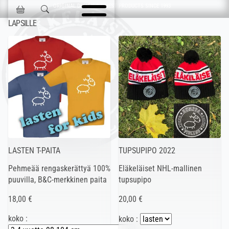
Ohita navigointi
ORIGINAL DESIGN & FINEST PRODUCTS SINCE 1993
Jokisen Valinta
LAPSILLE
LASTEN T-PAITA
TUPSUPIPO 2022
Pehmeää rengaskerättyä 100%
Eläkeläiset NHL-mallinen
puuvilla, B&C-merkkinen paita
tupsupipo
18,00 €
20,00 €
koko :
koko :