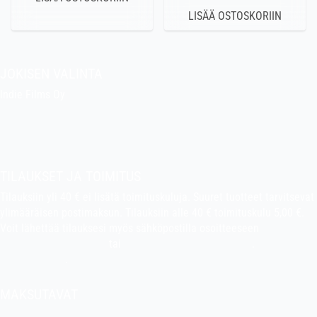
JOKISEN VALINTA
Indie Films Oy
indiefilms@indiefilms.fi
Tietoa kaupasta
Pekan puuhakerho
TILAUKSET JA TOIMITUS
Tilauksiin yli 40 € ei lisätä toimituskuluja. Suuret tuotteet tarvitsevat
ylimääräisen postimaksun. Tilauksiin alle 40 € toimituskulu 5,00 €.
Voit lähettää tilauksesi myös sähköpostilla osoitteeseen
indiefilms@indiefilms.fi
tai
käyttämällä tilauslomaketta
.
Toimitusehdot
.
MAKSUTAVAT
Tilisiirto, pankkikortti (debit), luottokortti (credit), Apple Pay, Google