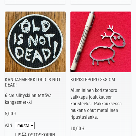
KANGASMERKKI OLD IS NOT
KORISTEPORO 8×8 CM
DEAD!
Alumiininen koristeporo
6 cm silityskiinnitettävä
vaikkapa joulukuusen
kangasmerkki
koristeeksi. Pakkauksessa
mukana ohut metallinen
5,00 €
ripustuslanka.
väri :
10,00 €