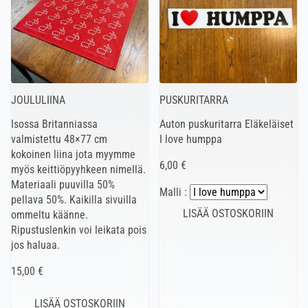
JOULULIINA
PUSKURITARRA
Isossa Britanniassa
Auton puskuritarra Eläkeläiset
valmistettu 48×77 cm
I love humppa
kokoinen liina jota myymme
6,00 €
myös keittiöpyyhkeen nimellä.
Materiaali puuvilla 50%
Malli :
pellava 50%. Kaikilla sivuilla
ommeltu käänne.
Ripustuslenkin voi leikata pois
jos haluaa.
15,00 €