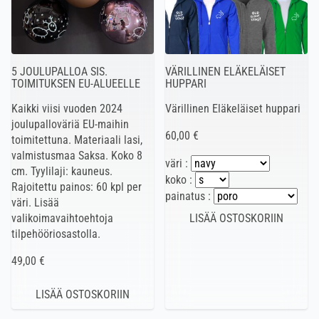
5 JOULUPALLOA SIS.
VÄRILLINEN ELÄKELÄISET
TOIMITUKSEN EU-ALUEELLE
HUPPARI
Kaikki viisi vuoden 2024
Värillinen Eläkeläiset huppari
joulupalloväriä EU-maihin
60,00 €
toimitettuna. Materiaali lasi,
valmistusmaa Saksa. Koko 8
väri :
cm. Tyylilaji: kauneus.
koko :
Rajoitettu painos: 60 kpl per
painatus :
väri. Lisää
valikoimavaihtoehtoja
tilpehööriosastolla.
49,00 €