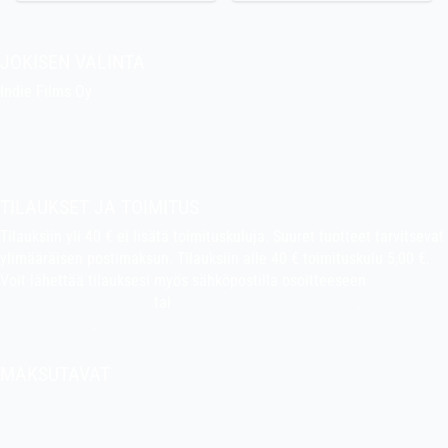
JOKISEN VALINTA
Indie Films Oy
indiefilms@indiefilms.fi
Tietoa kaupasta
Pekan puuhakerho
TILAUKSET JA TOIMITUS
Tilauksiin yli 40 € ei lisätä toimituskuluja. Suuret tuotteet tarvitsevat
ylimääräisen postimaksun. Tilauksiin alle 40 € toimituskulu 5,00 €.
Voit lähettää tilauksesi myös sähköpostilla osoitteeseen
indiefilms@indiefilms.fi
tai
käyttämällä tilauslomaketta
.
Toimitusehdot
.
MAKSUTAVAT
Tilisiirto, pankkikortti (debit), luottokortti (credit), Apple Pay, Google
Pay, MobilePay jne.