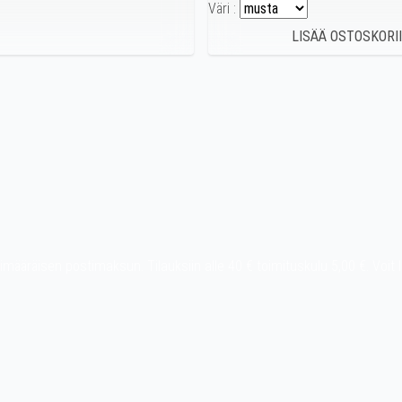
Väri :
t ylimääräisen postimaksun. Tilauksiin alle 40 € toimituskulu 5,00 €. Vo
Pay, MobilePay jne.