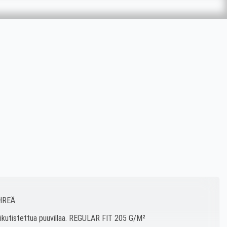
IHREÄ
sikutistettua puuvillaa. REGULAR FIT 205 G/M²