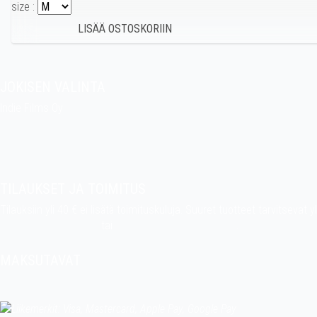
size :
JOKISEN VALINTA
Indie Films Oy
indiefilms@indiefilms.fi
Tietoa kaupasta
Pekan puuhakerho
TILAUKSET JA TOIMITUS
Tilauksiin yli 40 € ei lisätä toimituskuluja. Suuret tuotteet tarvitseva
indiefilms@indiefilms.fi
tai
käyttämällä tilauslomaketta
.
Toimitusehdot
.
MAKSUTAVAT
Tilisiirto, pankkikortti (debit), luottokortti (credit), Apple Pay, Google 