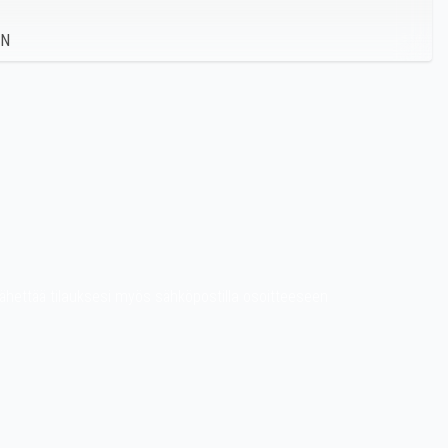
it lähettää tilauksesi myös sähköpostilla osoitteeseen