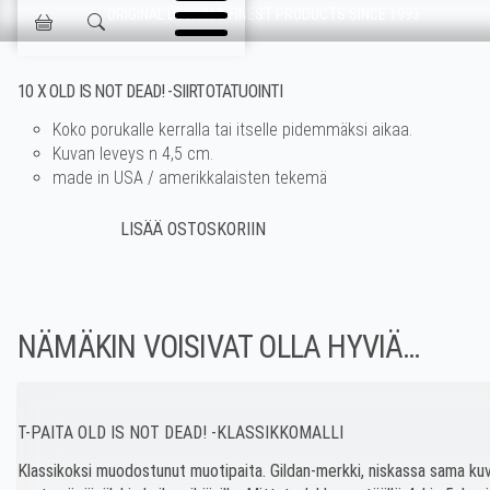
Ohita navigointi
ORIGINAL DESIGN & FINEST PRODUCTS SINCE 1993
Jokisen Valinta
10 X OLD IS NOT DEAD! -SIIRTOTATUOINTI
Koko porukalle kerralla tai itselle pidemmäksi aikaa.
Kuvan leveys n 4,5 cm.
made in USA / amerikkalaisten tekemä
NÄMÄKIN VOISIVAT OLLA HYVIÄ…
T-PAITA OLD IS NOT DEAD! -KLASSIKKOMALLI
Klassikoksi muodostunut muotipaita. Gildan-merkki, niskassa sama ku