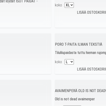
paidat löydät ISOT PAIDAT -
koko :
PORO T-PAITA ILMAN TEKSTIÄ
Tilulilupaidasta tuttu hieman rujom
koko :
AVAIMENPERÄ OLD IS NOT DEAD
Old is not dead avaimenper