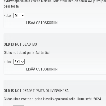
syntymäpäivälahja kaiken ikäisille. Mittataulukko on täällä 4xl ja 5xl 
osastosta.
koko :
OLD IS NOT DEAD ISO
Old is not dead paita 4xl tai 5xl
koko :
OLD IS NOT DEAD! T-PAITA OLIIVINVIHREÄ
Gildan ultra cotton t-paita klassikkopainatuksella. Uutuusväri 2024.