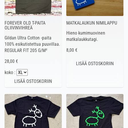
FOREVER OLD T-PAITA
MATKALAUKUN NIMILAPPU
OLIIVINVIHREÄ
Hieno kumimuovinen
Gildan Ultra Cotton -paita
matkalaukkutagi.
100% esikutistettua puuvillaa.
8,00 €
REGULAR FIT 205 G/M²
28,00 €
koko :