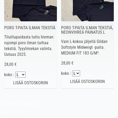
PORO T-PAITA ILMAN TEKSTIÄ
PORO T-PAITA ILMAN TEKSTIÄ,
NEONVIHREÄ PAINATUS L
Tilulilupaidasta tuttu hieman
Vain L-kokoa jäljellä Gildan
rujompi poro ilman turhaa
Softstyle Midweigt -paita.
tekstiä. Tyyyliniekan valinta.
MEDIUM FIT 183 G/M².
Uutuus 2025.
28,00 €
28,00 €
koko :
koko :
JOKISEN VALINTA
Indie Films Oy
indiefilms@indiefilms.fi