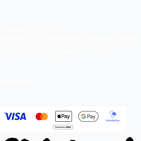
Tietoa kaupasta
Pekan puuhakerho
TILAUKSET JA TOIMITUS
Tilauksiin yli 40 € ei lisätä toimituskuluja. Suuret tuotteet tarvitsevat
ylimääräisen postimaksun. Tilauksiin alle 40 € toimituskulu 5,00 €.
Voit lähettää tilauksesi myös sähköpostilla osoitteeseen
indiefilms@indiefilms.fi
tai
käyttämällä tilauslomaketta
.
Toimitusehdot
.
MAKSUTAVAT
Tilisiirto, pankkikortti (debit), luottokortti (credit), Apple Pay, Google
Pay, MobilePay jne.