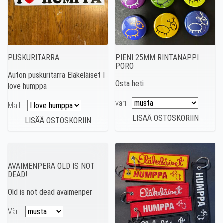
PUSKURITARRA
PIENI 25MM RINTANAPPI
PORO
Auton puskuritarra Eläkeläiset I
Osta heti
love humppa
väri :
Malli :
AVAIMENPERÄ OLD IS NOT
DEAD!
Old is not dead avaimenper
Väri :