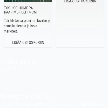
TOSI ISO HUMPPA-
KAARIMERKKI 14 CM
Tuli tilatessa pieni mittavirhe ja
samalla hienoja ja isoja
merkkejä.
JOKISEN VALINTA
Indie Films Oy
indiefilms@indiefilms.fi
Tietoa kaupasta
Pekan puuhakerho
TILAUKSET JA TOIMITUS
Tilauksiin yli 40 € ei lisätä toimituskuluja. Suuret tuotteet tarvitsevat