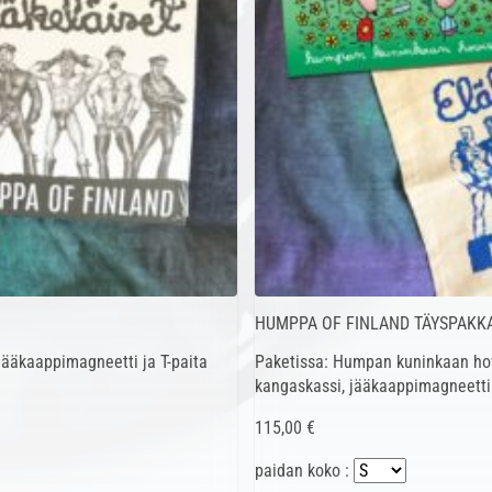
HUMPPA OF FINLAND TÄYSPAKK
jääkaappimagneetti ja T-paita
Paketissa: Humpan kuninkaan hovi
kangaskassi, jääkaappimagneetti 
115,00 €
paidan koko :