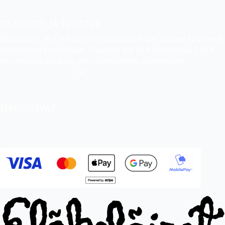
TILAUKSET JA TOIMITUS
Tilauksiin yli 40 € ei lisätä toimituskuluja. Suuret tuotteet tarvitsevat
ylimääräisen postimaksun. Tilauksiin alle 40 € toimituskulu 5,00 €.
Voit lähettää tilauksesi myös sähköpostilla osoitteeseen
indiefilms@indiefilms.fi
tai
käyttämällä tilauslomaketta
.
Toimitusehdot
.
MAKSUTAVAT
Tilisiirto, pankkikortti (debit), luottokortti (credit), Apple Pay, Google
Pay, MobilePay jne.