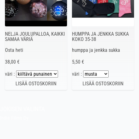
NELJA JOULUPALLOA, KAIKKI
HUMPPA JA JENKKA SUKKA
SAMAA VÄRIÄ
KOKO 35-38
Osta heti
humppa ja jenkka sukka
38,00 €
5,50 €
väri :
väri :
JOKISEN VALINTA
Indie Films Oy
indiefilms@indiefilms.fi
Tietoa kaupasta
Pekan puuhakerho