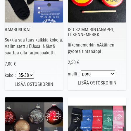
BAMBUSUKAT
ISO 32 MM RINTANAPPI,
LIIKENNEMERKKI
Sukkia saa taas kaikkia kokoja.
liikennemerkin nÄkäinen
Vallmistettu EUssa. Näistä
pyöreä rintanappi
saattaa olla tarjouspaketti.
2,50 €
7,00 €
malli :
koko :