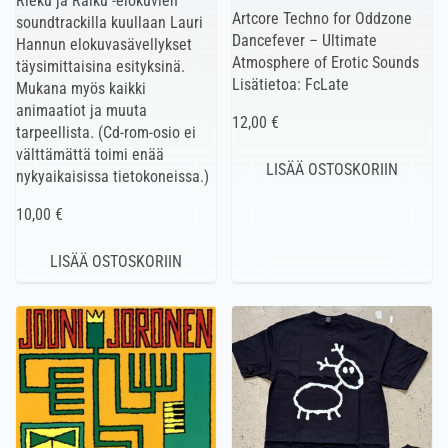
Rieku ja Raiku -elokuvien
Artcore Techno for Oddzone
soundtrackilla kuullaan Lauri
Dancefever – Ultimate
Hannun elokuvasävellykset
Atmosphere of Erotic Sounds
täysimittaisina esityksinä.
Lisätietoa: FcLate
Mukana myös kaikki
animaatiot ja muuta
12,00 €
tarpeellista. (Cd-rom-osio ei
välttämättä toimi enää
nykyaikaisissa tietokoneissa.)
10,00 €