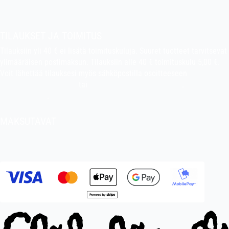
Pekan puuhakerho
TILAUKSET JA TOIMITUS
Tilauksiin yli 40 € ei lisätä toimituskuluja. Suuret tuotteet tarvitsevat
ylimääräisen postimaksun. Tilauksiin alle 40 € toimituskulu 5,00 €.
Voit lähettää tilauksesi myös sähköpostilla osoitteeseen
indiefilms@indiefilms.fi
tai
käyttämällä tilauslomaketta
.
Toimitusehdot
.
MAKSUTAVAT
Tilisiirto, pankkikortti (debit), luottokortti (credit), Apple Pay, Google
Pay, MobilePay jne.