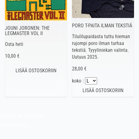
PORO T-PAITA ILMAN TEKSTIÄ
JOUNI JORONEN: THE
LEGMASTER VOL II
Tilulilupaidasta tuttu hieman
rujompi poro ilman turhaa
Osta heti
tekstiä. Tyyyliniekan valinta.
10,00 €
Uutuus 2025.
28,00 €
koko :
JOKISEN VALINTA
Indie Films Oy
indiefilms@indiefilms.fi
Tietoa kaupasta