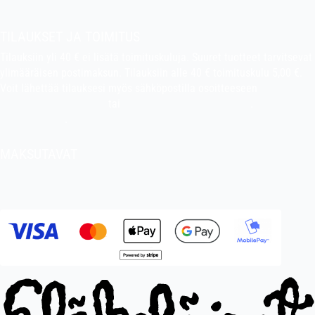
Pekan puuhakerho
TILAUKSET JA TOIMITUS
Tilauksiin yli 40 € ei lisätä toimituskuluja. Suuret tuotteet tarvitsevat
ylimääräisen postimaksun. Tilauksiin alle 40 € toimituskulu 5,00 €.
Voit lähettää tilauksesi myös sähköpostilla osoitteeseen
indiefilms@indiefilms.fi
tai
käyttämällä tilauslomaketta
.
Toimitusehdot
.
MAKSUTAVAT
Tilisiirto, pankkikortti (debit), luottokortti (credit), Apple Pay, Google
Pay, MobilePay jne.