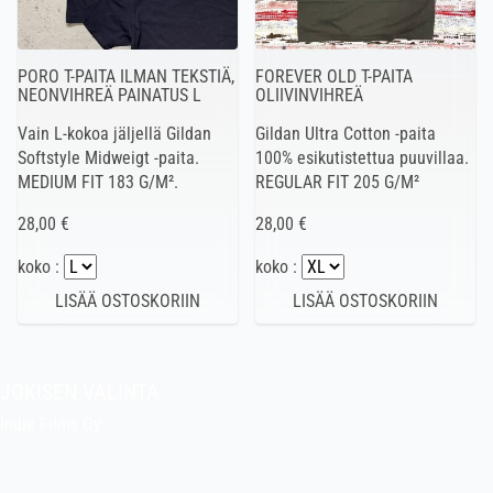
PORO T-PAITA ILMAN TEKSTIÄ,
FOREVER OLD T-PAITA
NEONVIHREÄ PAINATUS L
OLIIVINVIHREÄ
Vain L-kokoa jäljellä Gildan
Gildan Ultra Cotton -paita
Softstyle Midweigt -paita.
100% esikutistettua puuvillaa.
MEDIUM FIT 183 G/M².
REGULAR FIT 205 G/M²
28,00 €
28,00 €
koko :
koko :
JOKISEN VALINTA
Indie Films Oy
indiefilms@indiefilms.fi
Tietoa kaupasta