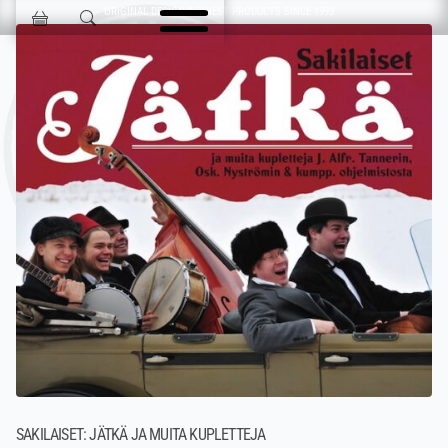
Ohita navigointi
ORIGINAL DESIGN & FINEST PRODUCTS SINCE 1993
Jokisen Valinta
SAKILAISET: JÄTKÄ JA MUITA KUPLETTEJA