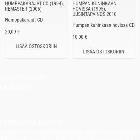
HUMPPAKÄRÄJÄT CD (1994),
HUMPAN KUNINKAAN
REMASTER (2006)
HOVISSA (1995),
UUSINTAPAINOS 2010
Humppakäräjät CD
Humpan kuninkaan hovissa CD
20,00 €
10,00 €
JOKISEN VALINTA
Indie Films Oy
indiefilms@indiefilms.fi
Tietoa kaupasta
Pekan puuhakerho
TILAUKSET JA TOIMITUS
Tilauksiin yli 40 € ei lisätä toimituskuluja. Suuret tuotteet tarvitsevat
ylimääräisen postimaksun. Tilauksiin alle 40 € toimituskulu 5,00 €.