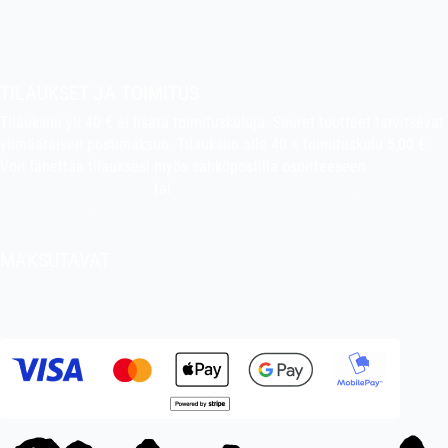
Tietoa kaupasta
Pekan puuhakerho
TILAUKSET JA TOIMITUS
Tilauksiin yli 40 € ei lisätä toimituskuluja. Suuret tuotteet tarvitsevat
ylimääräisen postimaksun. Tilauksiin alle 40 € toimituskulu 5,00 €.
Voit lähettää tilauksesi myös sähköpostilla osoitteeseen
indiefilms@indiefilms.fi
tai
käyttämällä tilauslomaketta
.
Toimitusehdot
.
MAKSUTAVAT
Tilisiirto, pankkikortti (debit), luottokortti (credit), Apple Pay, Google
Pay, MobilePay jne.