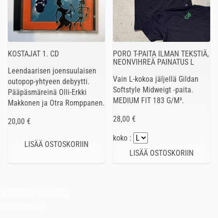
KOSTAJAT 1. CD
PORO T-PAITA ILMAN TEKSTIÄ,
NEONVIHREÄ PAINATUS L
Leendaarisen joensuulaisen
Vain L-kokoa jäljellä Gildan
outopop-yhtyeen debyytti.
Softstyle Midweigt -paita.
Pääpäsmäreinä Olli-Erkki
MEDIUM FIT 183 G/M².
Makkonen ja Otra Romppanen.
28,00 €
20,00 €
koko :
JOKISEN VALINTA
Indie Films Oy
indiefilms@indiefilms.fi