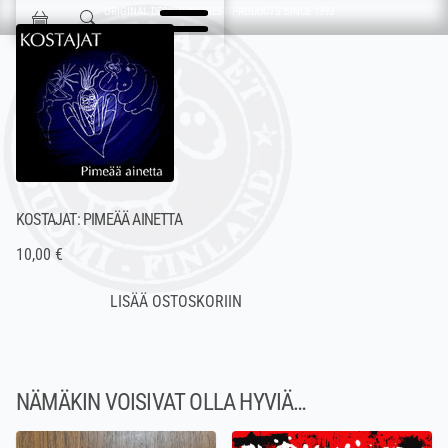
Ohita navigointi
ORIGINAL DESIGN & FINEST PRODUCTS SINCE 1993
Jokisen Valinta
KOSTAJAT: PIMEÄÄ AINETTA
10,00 €
NÄMÄKIN VOISIVAT OLLA HYVIÄ…