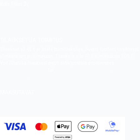
Indie Films Oy
indiefilms@indiefilms.fi
Tietoa kaupasta
Pekan puuhakerho
TILAUKSET JA TOIMITUS
Tilauksiin yli 40 € ei lisätä toimituskuluja. Suuret tuotteet tarvitsevat
ylimääräisen postimaksun. Tilauksiin alle 40 € toimituskulu 5,00 €.
Voit lähettää tilauksesi myös sähköpostilla osoitteeseen
indiefilms@indiefilms.fi
tai
käyttämällä tilauslomaketta
.
Toimitusehdot
.
MAKSUTAVAT
Tilisiirto, pankkikortti (debit), luottokortti (credit), Apple Pay, Google
Pay, MobilePay jne.