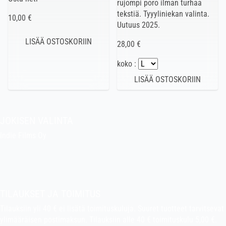
rujompi poro ilman turhaa
tekstiä. Tyyyliniekan valinta.
10,00 €
Uutuus 2025.
28,00 €
koko :
JOKISEN VALINTA
Indie Films Oy
indiefilms@indiefilms.fi
Tietoa kaupasta
Pekan puuhakerho
TILAUKSET JA TOIMITUS
Tilauksiin yli 40 € ei lisätä toimituskuluja. Suuret tuotteet tarvitsevat
ylimääräisen postimaksun. Tilauksiin alle 40 € toimituskulu 5,00 €.