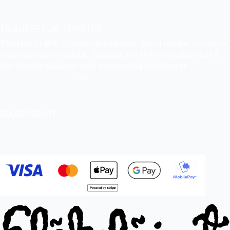
Pekan puuhakerho
TILAUKSET JA TOIMITUS
Tilauksiin yli 40 € ei lisätä toimituskuluja. Suuret tuotteet tarvitsevat
ylimääräisen postimaksun. Tilauksiin alle 40 € toimituskulu 5,00 €.
Voit lähettää tilauksesi myös sähköpostilla osoitteeseen
indiefilms@indiefilms.fi
tai
käyttämällä tilauslomaketta
.
Toimitusehdot
.
MAKSUTAVAT
Tilisiirto, pankkikortti (debit), luottokortti (credit), Apple Pay, Google
Pay, MobilePay jne.