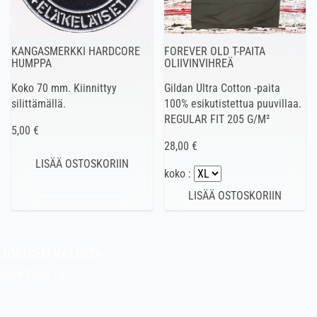
KANGASMERKKI HARDCORE
FOREVER OLD T-PAITA
HUMPPA
OLIIVINVIHREÄ
Koko 70 mm. Kiinnittyy
Gildan Ultra Cotton -paita
silittämällä.
100% esikutistettua puuvillaa.
REGULAR FIT 205 G/M²
5,00 €
28,00 €
koko :
JOKISEN VALINTA
Indie Films Oy
indiefilms@indiefilms.fi
Tietoa kaupasta