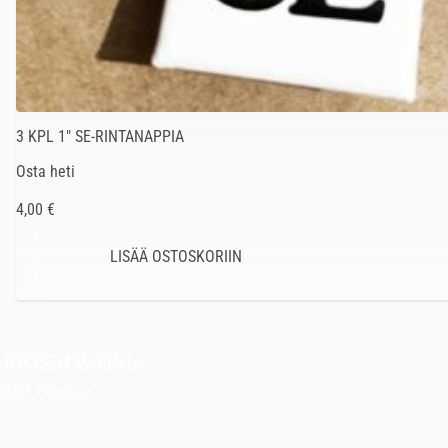
3 KPL 1″ SE-RINTANAPPIA
Osta heti
4,00 €
JOKISEN VALINTA
Indie Films Oy
indiefilms@indiefilms.fi
Tietoa kaupasta