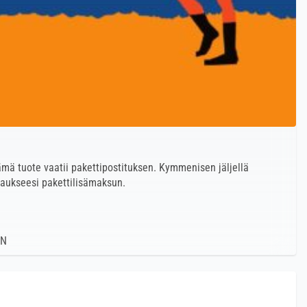
ämä tuote vaatii pakettipostituksen. Kymmenisen jäljellä
laukseesi pakettilisämaksun.