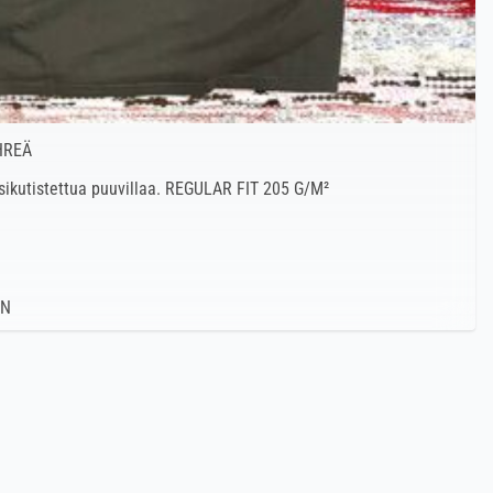
HREÄ
esikutistettua puuvillaa. REGULAR FIT 205 G/M²