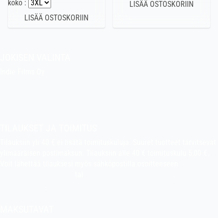
koko :
JOKISEN VALINTA
Indie Films Oy
indiefilms@indiefilms.fi
Tietoa kaupasta
Pekan puuhakerho
TILAUKSET JA TOIMITUS
Tilauksiin yli 40 € ei lisätä toimituskuluja. Suuret tuotteet tarvitsevat
ylimääräisen postimaksun. Tilauksiin alle 40 € toimituskulu 5,00 €.
Voit lähettää tilauksesi myös sähköpostilla osoitteeseen
indiefilms@indiefilms.fi
tai
käyttämällä tilauslomaketta
.
Toimitusehdot
.
MAKSUTAVAT