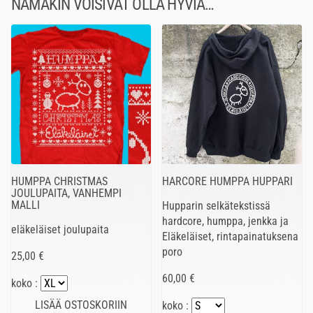
NÄMÄKIN VOISIVAT OLLA HYVIÄ…
HUMPPA CHRISTMAS
HARCORE HUMPPA HUPPARI
JOULUPAITA, VANHEMPI
MALLI
Hupparin selkätekstissä
hardcore, humppa, jenkka ja
eläkeläiset joulupaita
Eläkeläiset, rintapainatuksena
poro
25,00 €
60,00 €
koko :
koko :