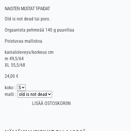
NAISTEN MUSTAT T-PAIDAT
Old is not dead tai poro.
Orgaanista pehmeää 140 g puuvillaa
Poistuvaa mallistoa.
kainaloleveys/korkeus cm
m 49,5/64
XL 55,5/68
24,00 €
koko :
malli :