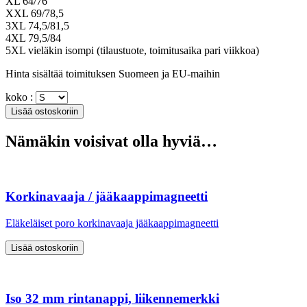
XL 64/76
XXL 69/78,5
3XL 74,5/81,5
4XL 79,5/84
5XL vieläkin isompi (tilaustuote, toimitusaika pari viikkoa)
Hinta sisältää toimituksen Suomeen ja EU-maihin
koko :
Nämäkin voisivat olla hyviä…
Korkinavaaja / jääkaappimagneetti
Eläkeläiset poro korkinavaaja jääkaappimagneetti
Iso 32 mm rintanappi, liikennemerkki