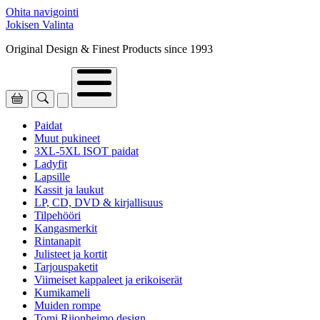
Ohita navigointi
Jokisen Valinta
Original Design & Finest Products since 1993
Paidat
Muut pukineet
3XL-5XL ISOT paidat
Ladyfit
Lapsille
Kassit ja laukut
LP, CD, DVD & kirjallisuus
Tilpehööri
Kangasmerkit
Rintanapit
Julisteet ja kortit
Tarjouspaketit
Viimeiset kappaleet ja erikoiserät
Kumikameli
Muiden rompe
Tomi Riionheimo design