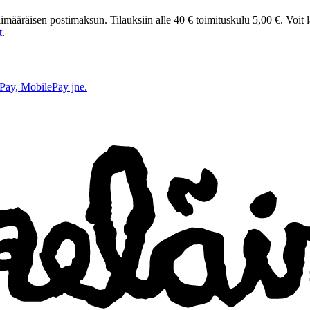
t ylimääräisen postimaksun. Tilauksiin alle 40 € toimituskulu 5,00 €. Voit
t
.
e Pay, MobilePay jne.