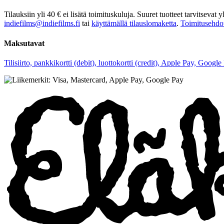
Tilauksiin yli 40 € ei lisätä toimituskuluja. Suuret tuotteet tarvitseva
indiefilms@indiefilms.fi
tai
käyttämällä tilauslomaketta
.
Toimitusehdo
Maksutavat
Tilisiirto, pankkikortti (debit), luottokortti (credit), Apple Pay, Googl