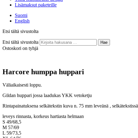
Lisämaksut paketeille
Suomi
English
Etsi tältä sivustolta
Etsi tältä sivustolta
Hae
Ostoskori on tyhjä
Harcore humppa huppari
Väliaikaisesti loppu.
Gildan huppari jossa laadukas YKK vetoketju
Rintapainatuksena selkätekstin kuva n. 75 mm leveänä , selkätekstissä
leveys rinnasta, korkeus hartiasta helmaan
S 49/68,5
M 57/69
L 59/73,5