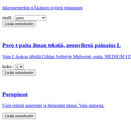
liikennemerkin nÄkäinen pyöreä rintanappi
malli :
Poro t-paita ilman tekstiä, neonvihreä painatus L
Vain L-kokoa jäljellä Gildan Softstyle Midweigt -paita. MEDIUM F
koko :
Poropinssi
Uusi entistä suurempi ja hienompi pinssi. Vain sinisenä.