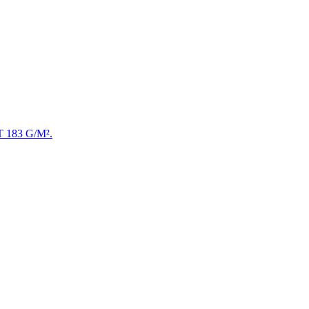
IT 183 G/M².