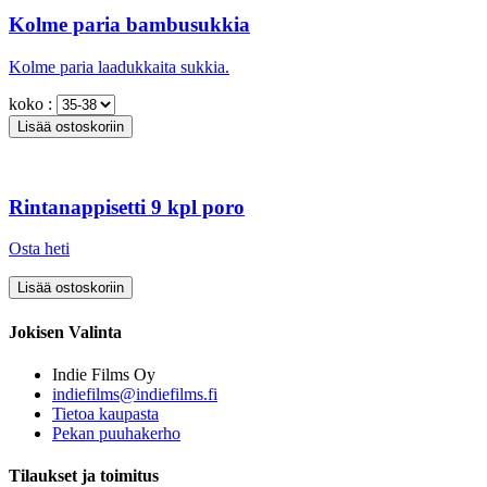
Kolme paria bambusukkia
Kolme paria laadukkaita sukkia.
koko :
Rintanappisetti 9 kpl poro
Osta heti
Jokisen Valinta
Indie Films Oy
indiefilms@indiefilms.fi
Tietoa kaupasta
Pekan puuhakerho
Tilaukset ja toimitus