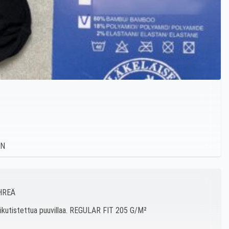
IHREÄ
sikutistettua puuvillaa. REGULAR FIT 205 G/M²