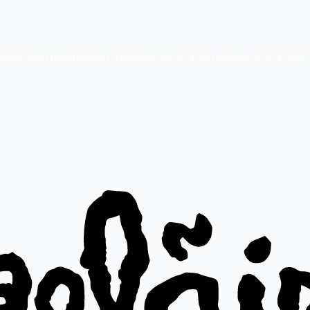
t ylimääräisen postimaksun. Tilauksiin alle 40 € toimituskulu 5,00 €. Vo
Pay, MobilePay jne.