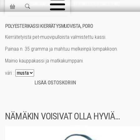
Ohita navigointi
ORIGINAL DESIGN & FINEST PRODUCTS SINCE 1993
Jokisen Valinta
POLYESTERIKASSI KIERRÄTYSMUOVISTA, PORO
Kierrätetyistä pet-muovipulloista valmistettu kassi.
Painaa n. 35 gramma ja mahtuu melkeinpä lompakkoon.
Mainio kauppakassi ja matkakumppani.
väri :
NÄMÄKIN VOISIVAT OLLA HYVIÄ…