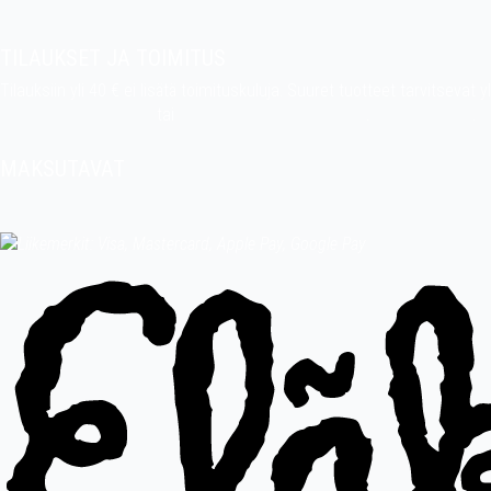
Pekan puuhakerho
TILAUKSET JA TOIMITUS
Tilauksiin yli 40 € ei lisätä toimituskuluja. Suuret tuotteet tarvitseva
indiefilms@indiefilms.fi
tai
käyttämällä tilauslomaketta
.
Toimitusehdot
.
MAKSUTAVAT
Tilisiirto, pankkikortti (debit), luottokortti (credit), Apple Pay, Google 