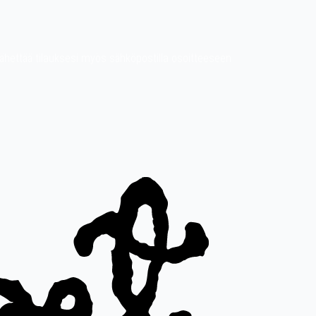
it lähettää tilauksesi myös sähköpostilla osoitteeseen