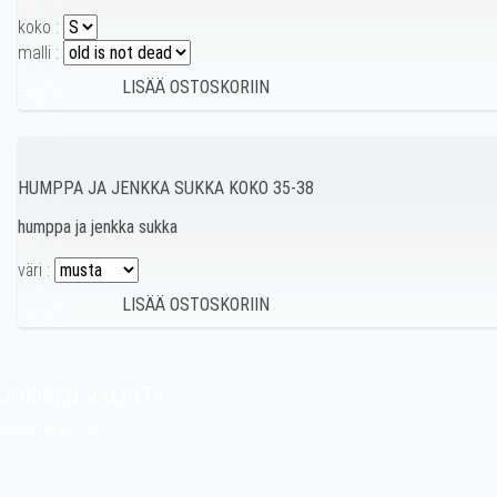
koko :
malli :
HUMPPA JA JENKKA SUKKA KOKO 35-38
humppa ja jenkka sukka
väri :
JOKISEN VALINTA
Indie Films Oy
indiefilms@indiefilms.fi
Tietoa kaupasta