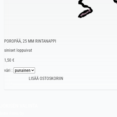
POROPÄÄ, 25 MM RINTANAPPI
siniset loppuivat
1,50 €
väri :
JOKISEN VALINTA
Indie Films Oy