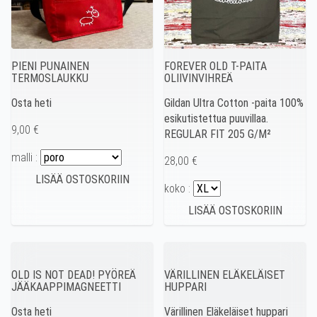
PIENI PUNAINEN
FOREVER OLD T-PAITA
TERMOSLAUKKU
OLIIVINVIHREÄ
Osta heti
Gildan Ultra Cotton -paita 100%
esikutistettua puuvillaa.
9,00 €
REGULAR FIT 205 G/M²
malli :
28,00 €
koko :
OLD IS NOT DEAD! PYÖREÄ
VÄRILLINEN ELÄKELÄISET
JÄÄKAAPPIMAGNEETTI
HUPPARI
Osta heti
Värillinen Eläkeläiset huppari