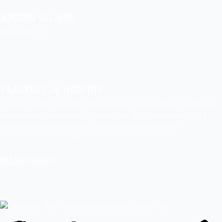
JOKISEN VALINTA
Indie Films Oy
indiefilms@indiefilms.fi
Tietoa kaupasta
Pekan puuhakerho
TILAUKSET JA TOIMITUS
Tilauksiin yli 40 € ei lisätä toimituskuluja. Suuret tuotteet tarvitsevat
ylimääräisen postimaksun. Tilauksiin alle 40 € toimituskulu 5,00 €.
Voit lähettää tilauksesi myös sähköpostilla osoitteeseen
indiefilms@indiefilms.fi
tai
käyttämällä tilauslomaketta
.
Toimitusehdot
.
MAKSUTAVAT
Tilisiirto, pankkikortti (debit), luottokortti (credit), Apple Pay, Google
Pay, MobilePay jne.