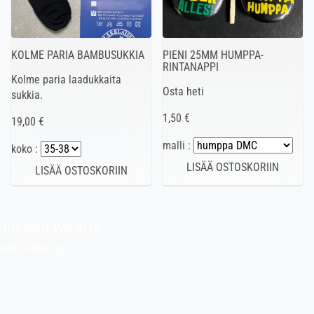
KOLME PARIA BAMBUSUKKIA
PIENI 25MM HUMPPA-
RINTANAPPI
Kolme paria laadukkaita
Osta heti
sukkia.
1,50 €
19,00 €
malli :
koko :
JOKISEN VALINTA
Indie Films Oy
indiefilms@indiefilms.fi
Tietoa kaupasta
Pekan puuhakerho