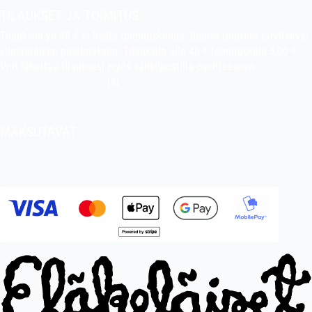
TILAUKSET JA TOIMITUS
Tilauksiin yli 40 € ei lisätä toimituskuluja. Suuret tuotteet tarvitsevat
ylimääräisen postimaksun. Tilauksiin alle 40 € toimituskulu 5,00 €.
Voit lähettää tilauksesi myös sähköpostilla osoitteeseen
indiefilms@indiefilms.fi
tai
käyttämällä tilauslomaketta
.
Toimitusehdot
.
MAKSUTAVAT
Tilisiirto, pankkikortti (debit), luottokortti (credit), Apple Pay, Google
Pay, MobilePay jne.