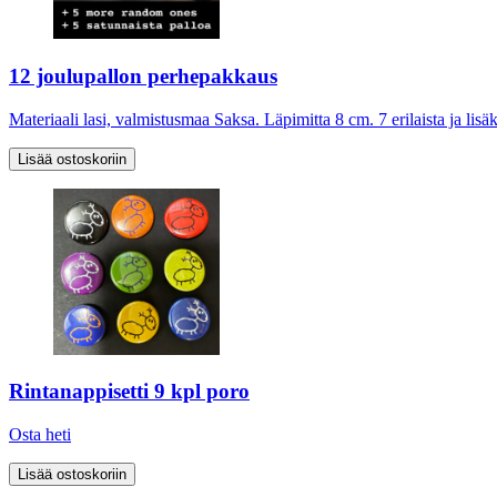
12 joulupallon perhepakkaus
Materiaali lasi, valmistusmaa Saksa. Läpimitta 8 cm. 7 erilaista ja li
Rintanappisetti 9 kpl poro
Osta heti