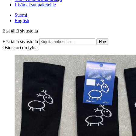
Lisämaksut paketeille
Suomi
English
Etsi tältä sivustolta
Etsi tältä sivustolta
Hae
Ostoskori on tyhjä