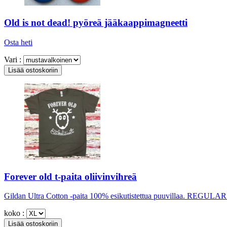
Old is not dead! pyöreä jääkaappimagneetti
Osta heti
Vari :
Forever old t-paita oliivinvihreä
Gildan Ultra Cotton -paita 100% esikutistettua puuvillaa. REGULA
koko :