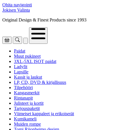
Ohita navigointi
Jokisen Valinta
Original Design & Finest Products since 1993
Paidat
Muut pukineet
3XL-5XL ISOT paidat
Ladyfit
Lapsille
Kassit ja laukut
LP, CD, DVD & kirjallisuus
Tilpehööri
Kangasmerkit
Rintanapit
Julisteet ja kortit
Tarjouspaketit
Viimeiset kappaleet ja erikoiserät
Kumikameli
Muiden rompe
Tomi Riionheimo design