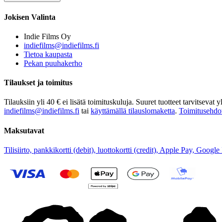
Jokisen Valinta
Indie Films Oy
indiefilms@indiefilms.fi
Tietoa kaupasta
Pekan puuhakerho
Tilaukset ja toimitus
Tilauksiin yli 40 € ei lisätä toimituskuluja. Suuret tuotteet tarvitseva
indiefilms@indiefilms.fi
tai
käyttämällä tilauslomaketta
.
Toimitusehdo
Maksutavat
Tilisiirto, pankkikortti (debit), luottokortti (credit), Apple Pay, Googl