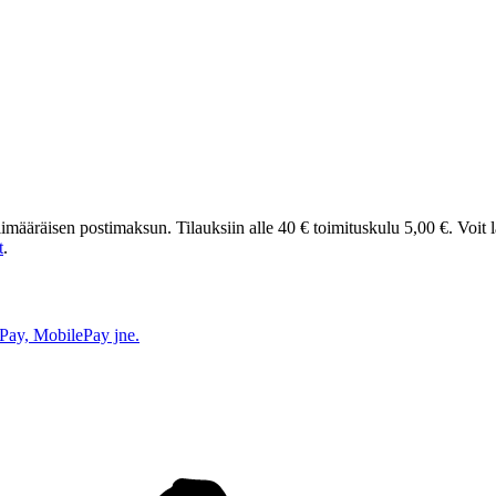
t ylimääräisen postimaksun. Tilauksiin alle 40 € toimituskulu 5,00 €. Voit
t
.
e Pay, MobilePay jne.