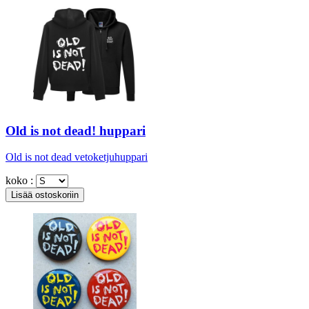
Old is not dead! huppari
Old is not dead vetoketjuhuppari
koko :