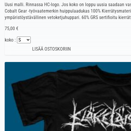
Uusi malli. Rinnassa HC-logo. Jos koko on loppu uusia saadaan va
Cobalt Gear -työvaatemerkin huippulaadukas 100% Kierrätysmateri
ympäristöystävällinen vetoketjuhuppari. 60% GRS sertifioitu kierrät
75,00 €
koko :