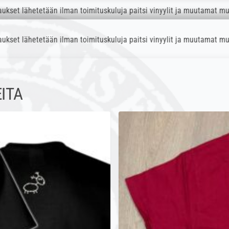
tään ilman toimituskuluja paitsi vinyylit ja muutamat muut tuotteet tar
tään ilman toimituskuluja paitsi vinyylit ja muutamat muut tuotteet tar
ITA