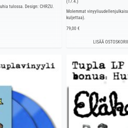
(17.4.)
juhia tulossa. Design: CHRZU.
Molemmat vinyyliuudellenjulkaisu
kuljettaa).
79,00 €