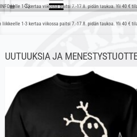
Ohita navigointi
ORIGINAL DESIGN & FINEST PRODUCTS SINCE 1993
Jokisen Valinta
ertaa viikossa paitsi 7.-17.8. pidän taukoa. Yli 40 € tilaukset lähete
INFO
ertaa viikossa paitsi 7.-17.8. pidän taukoa. Yli 40 € tilaukset lähete
UUTUUKSIA JA MENESTYSTUOTTE