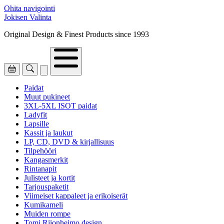
Ohita navigointi
Jokisen Valinta
Original Design & Finest Products since 1993
Paidat
Muut pukineet
3XL-5XL ISOT paidat
Ladyfit
Lapsille
Kassit ja laukut
LP, CD, DVD & kirjallisuus
Tilpehööri
Kangasmerkit
Rintanapit
Julisteet ja kortit
Tarjouspaketit
Viimeiset kappaleet ja erikoiserät
Kumikameli
Muiden rompe
Tomi Riionheimo design