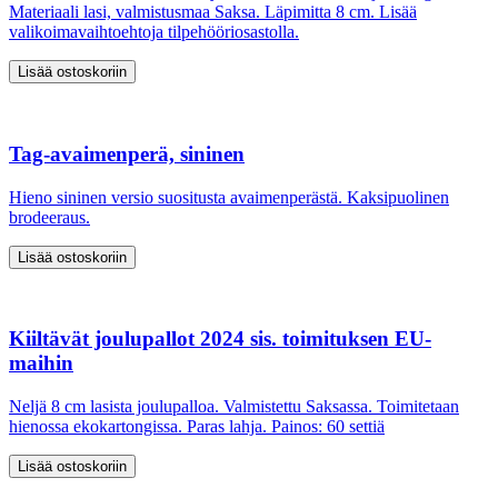
Materiaali lasi, valmistusmaa Saksa. Läpimitta 8 cm. Lisää
valikoimavaihtoehtoja tilpehööriosastolla.
Tag-avaimenperä, sininen
Hieno sininen versio suositusta avaimenperästä. Kaksipuolinen
brodeeraus.
Kiiltävät joulupallot 2024 sis. toimituksen EU-
maihin
Neljä 8 cm lasista joulupalloa. Valmistettu Saksassa. Toimitetaan
hienossa ekokartongissa. Paras lahja. Painos: 60 settiä