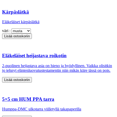
Kärpäslätkä
Eläkeläiset kärpäslätkä
väri :
Eläkeläiset heijastava roikotin
2-puolinen heijastava asia on hieno ja hyödyllinen. Vaikka olisitkin
jo tehnyt elintenluovutustestamentin niin mikäs kiire tässä on pois.
5×5 cm HUM PPA tarra
Humppa-DMC ulkotarra viilletyllä takapaperilla