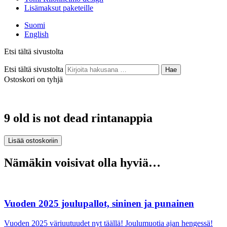
Lisämaksut paketeille
Suomi
English
Etsi tältä sivustolta
Etsi tältä sivustolta
Hae
Ostoskori on tyhjä
9 old is not dead rintanappia
Nämäkin voisivat olla hyviä…
Vuoden 2025 joulupallot, sininen ja punainen
Vuoden 2025 väriuutuudet nyt täällä! Joulumuotia ajan hengessä!