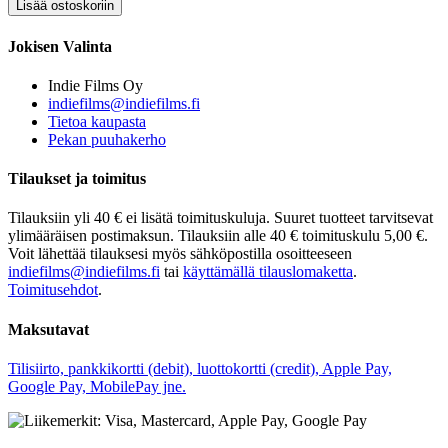
Jokisen Valinta
Indie Films Oy
indiefilms@indiefilms.fi
Tietoa kaupasta
Pekan puuhakerho
Tilaukset ja toimitus
Tilauksiin yli 40 € ei lisätä toimituskuluja. Suuret tuotteet tarvitsevat
ylimääräisen postimaksun. Tilauksiin alle 40 € toimituskulu 5,00 €.
Voit lähettää tilauksesi myös sähköpostilla osoitteeseen
indiefilms@indiefilms.fi
tai
käyttämällä tilauslomaketta
.
Toimitusehdot
.
Maksutavat
Tilisiirto, pankkikortti (debit), luottokortti (credit), Apple Pay,
Google Pay, MobilePay jne.