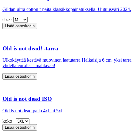
Gildan ultra cotton t-paita klassikkopainatuksella. Uutuusväri 2024.
size :
Old is not dead! -tarra
Ulkokäyttää kestävä muovinen laatutarra Halkaisija 6 cm, yksi tarra
yhdellä eurolla – mahtavaa!
Old is not dead ISO
Old is not dead paita 4xl tai 5xl
koko :