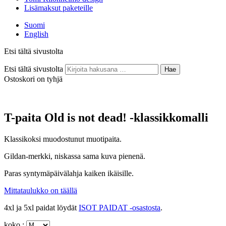
Lisämaksut paketeille
Suomi
English
Etsi tältä sivustolta
Etsi tältä sivustolta
Hae
Ostoskori on tyhjä
T-paita Old is not dead! -klassikkomalli
Klassikoksi muodostunut muotipaita.
Gildan-merkki, niskassa sama kuva pienenä.
Paras syntymäpäivälahja kaiken ikäisille.
Mittataulukko on täällä
4xl ja 5xl paidat löydät
ISOT PAIDAT -osastosta
.
koko :