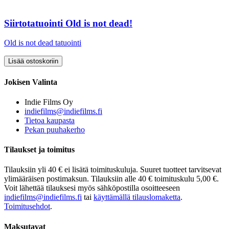
Siirtotatuointi Old is not dead!
Old is not dead tatuointi
Jokisen Valinta
Indie Films Oy
indiefilms@indiefilms.fi
Tietoa kaupasta
Pekan puuhakerho
Tilaukset ja toimitus
Tilauksiin yli 40 € ei lisätä toimituskuluja. Suuret tuotteet tarvitsevat
ylimääräisen postimaksun. Tilauksiin alle 40 € toimituskulu 5,00 €.
Voit lähettää tilauksesi myös sähköpostilla osoitteeseen
indiefilms@indiefilms.fi
tai
käyttämällä tilauslomaketta
.
Toimitusehdot
.
Maksutavat