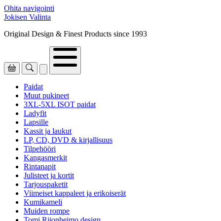
Ohita navigointi
Jokisen Valinta
Original Design & Finest Products since 1993
Paidat
Muut pukineet
3XL-5XL ISOT paidat
Ladyfit
Lapsille
Kassit ja laukut
LP, CD, DVD & kirjallisuus
Tilpehööri
Kangasmerkit
Rintanapit
Julisteet ja kortit
Tarjouspaketit
Viimeiset kappaleet ja erikoiserät
Kumikameli
Muiden rompe
Tomi Riionheimo design