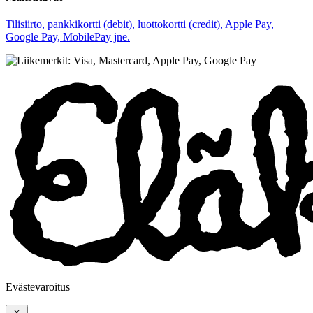
Tilisiirto, pankkikortti (debit), luottokortti (credit), Apple Pay,
Google Pay, MobilePay jne.
Evästevaroitus