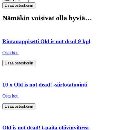
Nämäkin voisivat olla hyviä…
Rintanappisetti Old is not dead 9 kpl
Osta heti
10 x Old is not dead! -siirtotatuointi
Osta heti
Old is not dead! t-paita oliivinvihreä