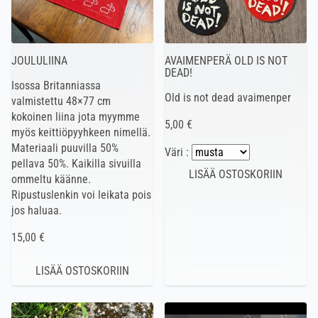
JOULULIINA
AVAIMENPERÄ OLD IS NOT
DEAD!
Isossa Britanniassa
Old is not dead avaimenper
valmistettu 48×77 cm
kokoinen liina jota myymme
5,00 €
myös keittiöpyyhkeen nimellä.
Materiaali puuvilla 50%
Väri :
pellava 50%. Kaikilla sivuilla
ommeltu käänne.
Ripustuslenkin voi leikata pois
jos haluaa.
15,00 €