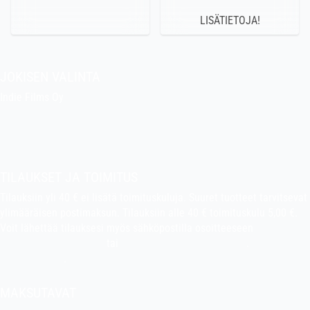
LISÄTIETOJA!
JOKISEN VALINTA
Indie Films Oy
indiefilms@indiefilms.fi
Tietoa kaupasta
Pekan puuhakerho
TILAUKSET JA TOIMITUS
Tilauksiin yli 40 € ei lisätä toimituskuluja. Suuret tuotteet tarvitsevat
ylimääräisen postimaksun. Tilauksiin alle 40 € toimituskulu 5,00 €.
Voit lähettää tilauksesi myös sähköpostilla osoitteeseen
indiefilms@indiefilms.fi
tai
käyttämällä tilauslomaketta
.
Toimitusehdot
.
MAKSUTAVAT