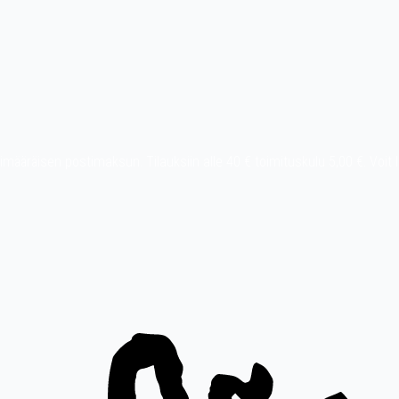
t ylimääräisen postimaksun. Tilauksiin alle 40 € toimituskulu 5,00 €. Vo
Pay, MobilePay jne.