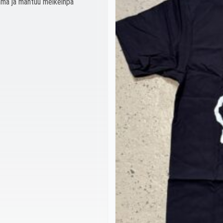
amma ja mahtuu melkeinpä