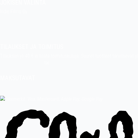
JOKISEN VALINTA
Indie Films Oy
indiefilms@indiefilms.fi
Tietoa kaupasta
Pekan puuhakerho
TILAUKSET JA TOIMITUS
Tilauksiin yli 40 € ei lisätä toimituskuluja. Suuret tuotteet tarvitseva
indiefilms@indiefilms.fi
tai
käyttämällä tilauslomaketta
.
Toimitusehdot
.
MAKSUTAVAT
Tilisiirto, pankkikortti (debit), luottokortti (credit), Apple Pay, Google 