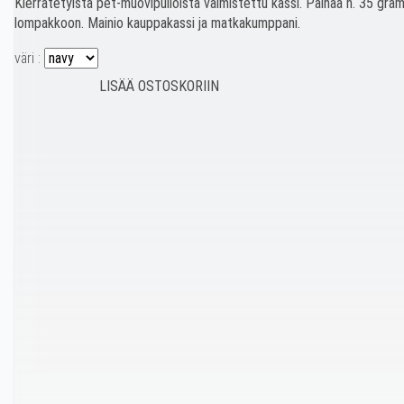
Kierrätetyistä pet-muovipulloista valmistettu kassi. Painaa n. 35 gr
lompakkoon. Mainio kauppakassi ja matkakumppani.
väri :