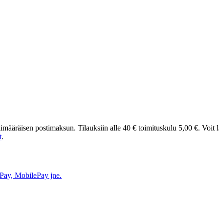
t ylimääräisen postimaksun. Tilauksiin alle 40 € toimituskulu 5,00 €. Voit
t
.
e Pay, MobilePay jne.