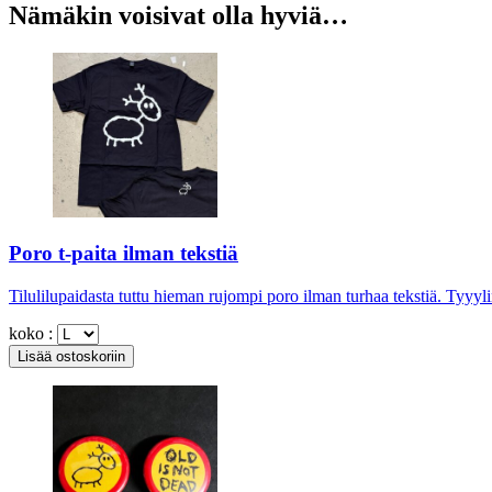
Nämäkin voisivat olla hyviä…
Poro t-paita ilman tekstiä
Tilulilupaidasta tuttu hieman rujompi poro ilman turhaa tekstiä. Tyyyl
koko :