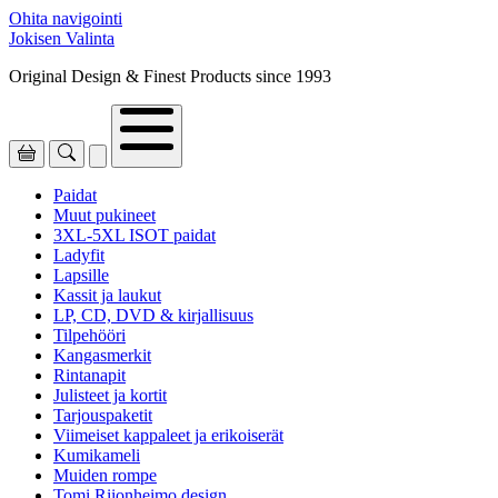
Ohita navigointi
Jokisen Valinta
Original Design & Finest Products since 1993
Paidat
Muut pukineet
3XL-5XL ISOT paidat
Ladyfit
Lapsille
Kassit ja laukut
LP, CD, DVD & kirjallisuus
Tilpehööri
Kangasmerkit
Rintanapit
Julisteet ja kortit
Tarjouspaketit
Viimeiset kappaleet ja erikoiserät
Kumikameli
Muiden rompe
Tomi Riionheimo design