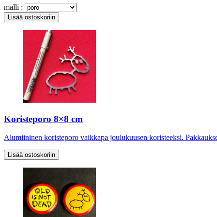
malli :
Koristeporo 8×8 cm
Alumiininen koristeporo vaikkapa joulukuusen koristeeksi. Pakkaukse