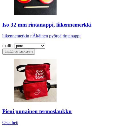
Iso 32 mm rintanappi, liikennemerkki
liikennemerkin nÄkäinen pyöreä rintanappi
malli :
Pieni punainen termoslaukku
Osta heti