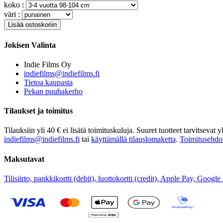
koko :
väri :
Jokisen Valinta
Indie Films Oy
indiefilms@indiefilms.fi
Tietoa kaupasta
Pekan puuhakerho
Tilaukset ja toimitus
Tilauksiin yli 40 € ei lisätä toimituskuluja. Suuret tuotteet tarvitseva
indiefilms@indiefilms.fi
tai
käyttämällä tilauslomaketta
.
Toimitusehdo
Maksutavat
Tilisiirto, pankkikortti (debit), luottokortti (credit), Apple Pay, Googl