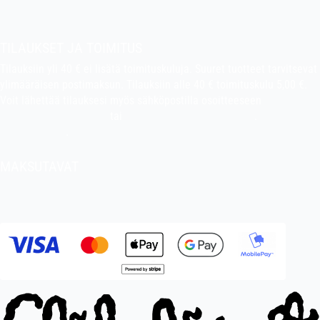
Pekan puuhakerho
TILAUKSET JA TOIMITUS
Tilauksiin yli 40 € ei lisätä toimituskuluja. Suuret tuotteet tarvitsevat
ylimääräisen postimaksun. Tilauksiin alle 40 € toimituskulu 5,00 €.
Voit lähettää tilauksesi myös sähköpostilla osoitteeseen
indiefilms@indiefilms.fi
tai
käyttämällä tilauslomaketta
.
Toimitusehdot
.
MAKSUTAVAT
Tilisiirto, pankkikortti (debit), luottokortti (credit), Apple Pay, Google
Pay, MobilePay jne.