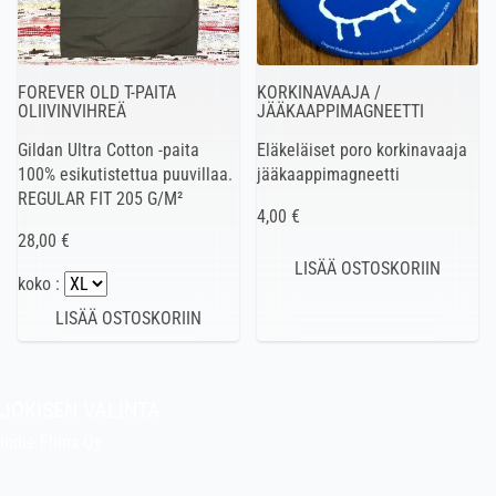
FOREVER OLD T-PAITA
KORKINAVAAJA /
OLIIVINVIHREÄ
JÄÄKAAPPIMAGNEETTI
Gildan Ultra Cotton -paita
Eläkeläiset poro korkinavaaja
100% esikutistettua puuvillaa.
jääkaappimagneetti
REGULAR FIT 205 G/M²
4,00 €
28,00 €
koko :
JOKISEN VALINTA
Indie Films Oy
indiefilms@indiefilms.fi
Tietoa kaupasta