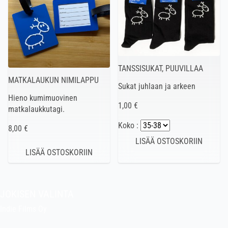
TANSSISUKAT, PUUVILLAA
MATKALAUKUN NIMILAPPU
Sukat juhlaan ja arkeen
Hieno kumimuovinen
1,00 €
matkalaukkutagi.
Koko :
8,00 €
JOKISEN VALINTA
Indie Films Oy
indiefilms@indiefilms.fi