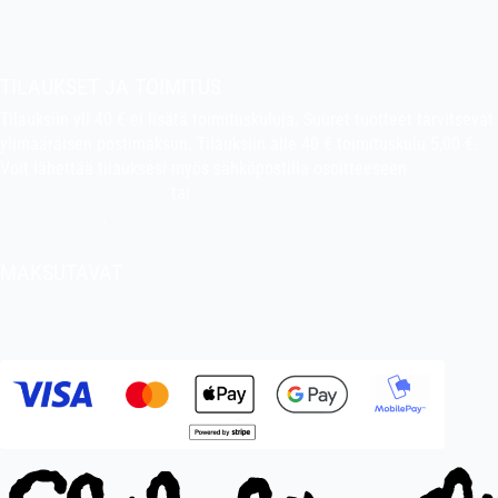
Tietoa kaupasta
Pekan puuhakerho
TILAUKSET JA TOIMITUS
Tilauksiin yli 40 € ei lisätä toimituskuluja. Suuret tuotteet tarvitsevat
ylimääräisen postimaksun. Tilauksiin alle 40 € toimituskulu 5,00 €.
Voit lähettää tilauksesi myös sähköpostilla osoitteeseen
indiefilms@indiefilms.fi
tai
käyttämällä tilauslomaketta
.
Toimitusehdot
.
MAKSUTAVAT
Tilisiirto, pankkikortti (debit), luottokortti (credit), Apple Pay, Google
Pay, MobilePay jne.