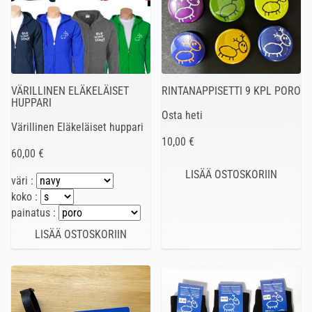
VÄRILLINEN ELÄKELÄISET
RINTANAPPISETTI 9 KPL PORO
HUPPARI
Osta heti
Värillinen Eläkeläiset huppari
10,00 €
60,00 €
väri :
koko :
painatus :