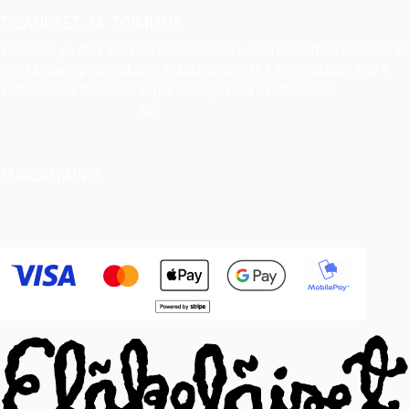
TILAUKSET JA TOIMITUS
Tilauksiin yli 40 € ei lisätä toimituskuluja. Suuret tuotteet tarvitsevat
ylimääräisen postimaksun. Tilauksiin alle 40 € toimituskulu 5,00 €.
Voit lähettää tilauksesi myös sähköpostilla osoitteeseen
indiefilms@indiefilms.fi
tai
käyttämällä tilauslomaketta
.
Toimitusehdot
.
MAKSUTAVAT
Tilisiirto, pankkikortti (debit), luottokortti (credit), Apple Pay, Google
Pay, MobilePay jne.