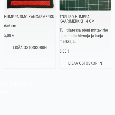
HUMPPA DMC KANGASMERKKI
TOSI ISO HUMPPA-
KAARIMERKKI 14 CM
6×6 cm
Tuli tilatessa pieni mittavirhe
5,00 €
ja samalla hienoja ja isoja
merkkejä.
5,00 €
JOKISEN VALINTA
Indie Films Oy
indiefilms@indiefilms.fi
Tietoa kaupasta
Pekan puuhakerho