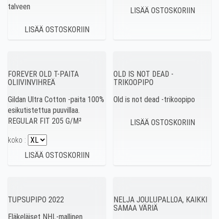
talveen
FOREVER OLD T-PAITA
OLD IS NOT DEAD -
OLIIVINVIHREÄ
TRIKOOPIPO
Gildan Ultra Cotton -paita 100%
Old is not dead -trikoopipo
esikutistettua puuvillaa.
REGULAR FIT 205 G/M²
koko :
TUPSUPIPO 2022
NELJA JOULUPALLOA, KAIKKI
SAMAA VÄRIÄ
Eläkeläiset NHL-mallinen