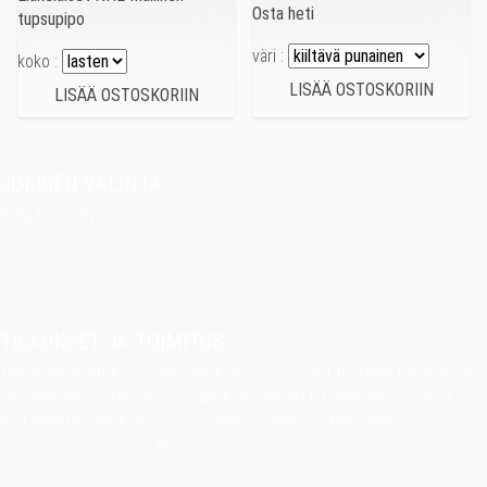
Osta heti
tupsupipo
väri :
koko :
JOKISEN VALINTA
Indie Films Oy
indiefilms@indiefilms.fi
Tietoa kaupasta
Pekan puuhakerho
TILAUKSET JA TOIMITUS
Tilauksiin yli 40 € ei lisätä toimituskuluja. Suuret tuotteet tarvitsevat
ylimääräisen postimaksun. Tilauksiin alle 40 € toimituskulu 5,00 €.
Voit lähettää tilauksesi myös sähköpostilla osoitteeseen
indiefilms@indiefilms.fi
tai
käyttämällä tilauslomaketta
.
Toimitusehdot
.