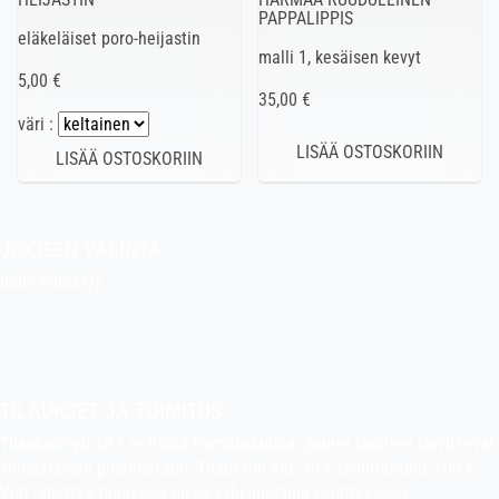
PAPPALIPPIS
eläkeläiset poro-heijastin
malli 1, kesäisen kevyt
5,00 €
35,00 €
väri :
JOKISEN VALINTA
Indie Films Oy
indiefilms@indiefilms.fi
Tietoa kaupasta
Pekan puuhakerho
TILAUKSET JA TOIMITUS
Tilauksiin yli 40 € ei lisätä toimituskuluja. Suuret tuotteet tarvitsevat
ylimääräisen postimaksun. Tilauksiin alle 40 € toimituskulu 5,00 €.
Voit lähettää tilauksesi myös sähköpostilla osoitteeseen