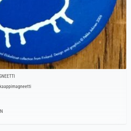
GNEETTI
äkaappimagneetti