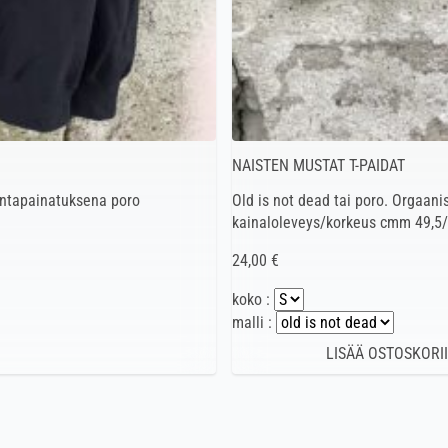
NAISTEN MUSTAT T-PAIDAT
rintapainatuksena poro
Old is not dead tai poro. Orgaan
kainaloleveys/korkeus cmm 49,5
24,00 €
koko :
malli :