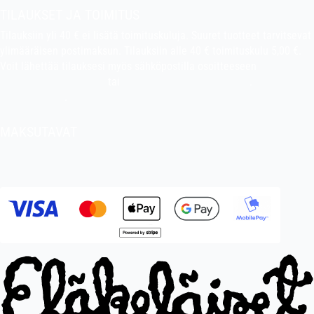
TILAUKSET JA TOIMITUS
Tilauksiin yli 40 € ei lisätä toimituskuluja. Suuret tuotteet tarvitsevat
ylimääräisen postimaksun. Tilauksiin alle 40 € toimituskulu 5,00 €.
Voit lähettää tilauksesi myös sähköpostilla osoitteeseen
indiefilms@indiefilms.fi
tai
käyttämällä tilauslomaketta
.
Toimitusehdot
.
MAKSUTAVAT
Tilisiirto, pankkikortti (debit), luottokortti (credit), Apple Pay, Google
Pay, MobilePay jne.