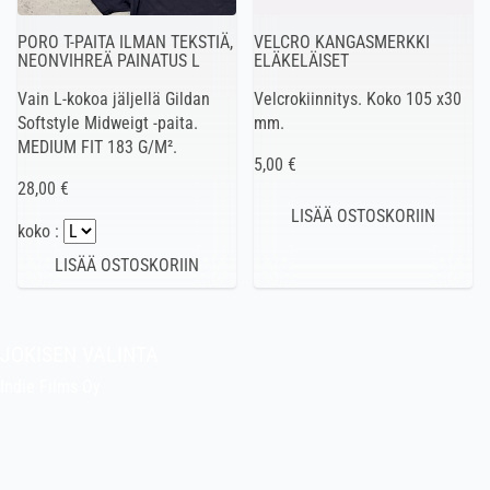
PORO T-PAITA ILMAN TEKSTIÄ,
VELCRO KANGASMERKKI
NEONVIHREÄ PAINATUS L
ELÄKELÄISET
Vain L-kokoa jäljellä Gildan
Velcrokiinnitys. Koko 105 x30
Softstyle Midweigt -paita.
mm.
MEDIUM FIT 183 G/M².
5,00 €
28,00 €
koko :
JOKISEN VALINTA
Indie Films Oy
indiefilms@indiefilms.fi
Tietoa kaupasta
Pekan puuhakerho