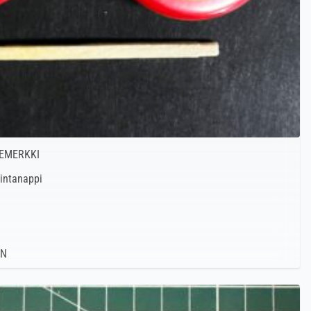
NEMERKKI
rintanappi