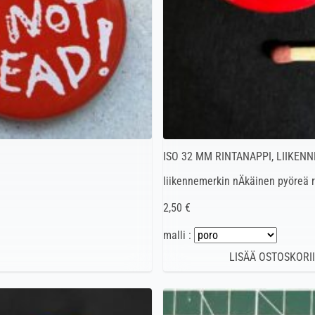
ISO 32 MM RINTANAPPI, LIIKEN
liikennemerkin nÄkäinen pyöreä 
2,50 €
malli :