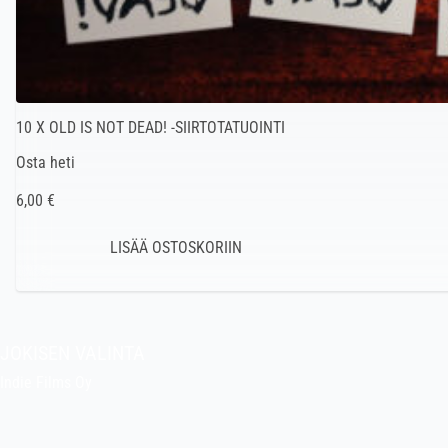
10 X OLD IS NOT DEAD! -SIIRTOTATUOINTI
Osta heti
6,00 €
JOKISEN VALINTA
Indie Films Oy
indiefilms@indiefilms.fi
Tietoa kaupasta