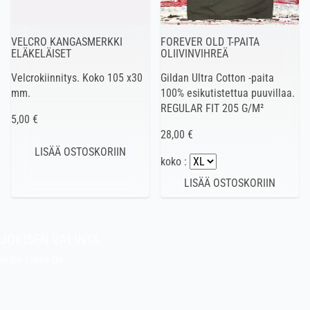
VELCRO KANGASMERKKI
FOREVER OLD T-PAITA
ELÄKELÄISET
OLIIVINVIHREÄ
Velcrokiinnitys. Koko 105 x30
Gildan Ultra Cotton -paita
mm.
100% esikutistettua puuvillaa.
REGULAR FIT 205 G/M²
5,00 €
28,00 €
koko :
JOKISEN VALINTA
Indie Films Oy
indiefilms@indiefilms.fi
Tietoa kaupasta
Pekan puuhakerho