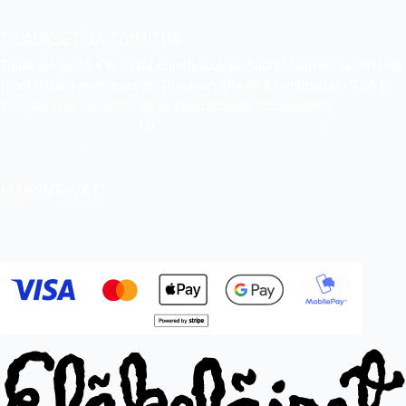
TILAUKSET JA TOIMITUS
Tilauksiin yli 40 € ei lisätä toimituskuluja. Suuret tuotteet tarvitsevat
ylimääräisen postimaksun. Tilauksiin alle 40 € toimituskulu 5,00 €.
Voit lähettää tilauksesi myös sähköpostilla osoitteeseen
indiefilms@indiefilms.fi
tai
käyttämällä tilauslomaketta
.
Toimitusehdot
.
MAKSUTAVAT
Tilisiirto, pankkikortti (debit), luottokortti (credit), Apple Pay, Google
Pay, MobilePay jne.