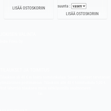
suunta :
JOKISEN VALINTA
Indie Films Oy
indiefilms@indiefilms.fi
Tietoa kaupasta
Pekan puuhakerho
TILAUKSET JA TOIMITUS
Tilauksiin yli 40 € ei lisätä toimituskuluja. Suuret tuotteet tarvitsevat
ylimääräisen postimaksun. Tilauksiin alle 40 € toimituskulu 5,00 €.
Voit lähettää tilauksesi myös sähköpostilla osoitteeseen
indiefilms@indiefilms.fi
tai
käyttämällä tilauslomaketta
.
Toimitusehdot
.